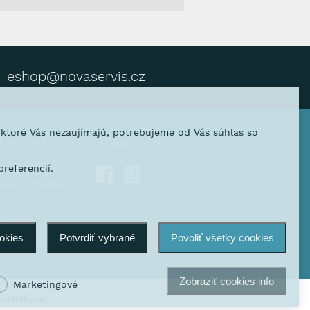
eshop@novaservis.cz
, ktoré Vás nezaujímajú, potrebujeme od Vás súhlas so
ločnosti
Sledujte nás
referencií.
venie firmy
vané projekty
blowing
ookies
Potvrdiť vybrané
Povoliť všetky cookies
Zobraziť cookies info
Marketingové
ustratívne.