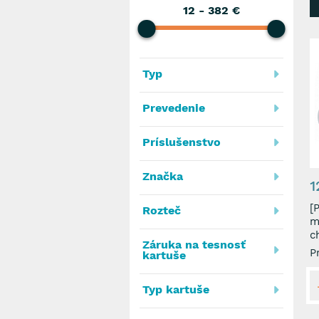
12
-
382
€
Typ
Prevedenie
Príslušenstvo
Značka
1
[P
Rozteč
m
c
Záruka na tesnosť
P
kartuše
Typ kartuše