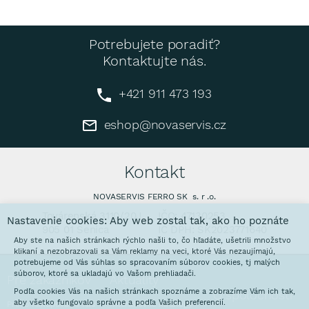
Potrebujete poradiť?
Kontaktujte nás.
+421 911 473 193
eshop@novaservis.cz
Kontakt
NOVASERVIS FERRO SK s. r .o.
Továrenská 3110/20J
IČO: 47130253
Nastavenie cookies: Aby web zostal tak, ako ho poznáte
905 01 Senica
IČ DPH: SK2023771640
Aby ste na našich stránkach rýchlo našli to, čo hľadáte, ušetrili množstvo
klikaní a nezobrazovali sa Vám reklamy na veci, ktoré Vás nezaujímajú,
potrebujeme od Vás súhlas so spracovaním súborov cookies, tj malých
súborov, ktoré sa ukladajú vo Vašom prehliadači.
Pre zákazníkov
Aktuality
Podľa cookies Vás na našich stránkach spoznáme a zobrazíme Vám ich tak,
O spoločnosti
aby všetko fungovalo správne a podľa Vašich preferencií.
Prečo nakupovať u nás
Interaktívne katalógy