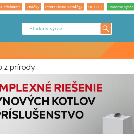
a stiahnutie
Značky
Interaktívne katalógy
OUTLET
Úsporné výrob