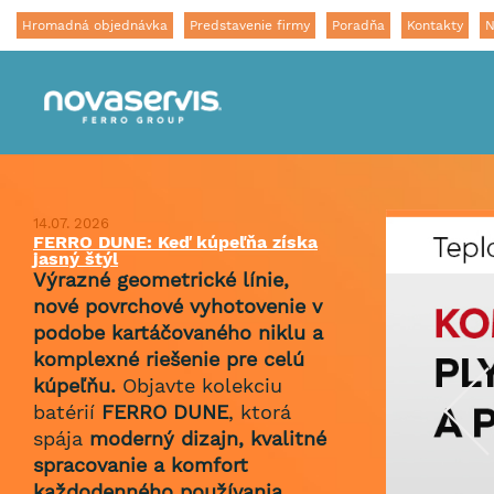
Hromadná objednávka
Predstavenie firmy
Poradňa
Kontakty
N
14.07. 2026
FERRO DUNE: Keď kúpeľňa získa
jasný štýl
Výrazné geometrické línie,
nové povrchové vyhotovenie v
podobe kartáčovaného niklu a
komplexné riešenie pre celú
kúpeľňu.
Objavte kolekciu
batérií
FERRO DUNE
, ktorá
spája
moderný dizajn, kvalitné
spracovanie a komfort
každodenného používania
.