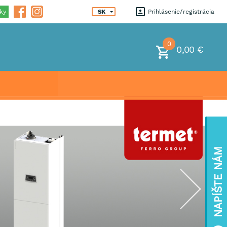
ky
SK
Prihlásenie
registrácia
0
0,00 €
NAPÍŠTE NÁM