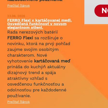
Prečítať článok
23.06. 2026
FERRO Flexi v kartáčovanej medi.
Osvedčená funkčnosť v novom
elegantnom otieni.
Rada nerezových batérií
FERRO Flexi
sa rozširuje o
novinku, ktorá na prvý pohľad
zaujme svojím osobitým
charakterom. Nové
vyhotovenie
kartáčovaná meď
prináša do kuchýň aktuálny
dizajnový trend a spája
atraktívny vzhľad s
osvedčenou funkčnosťou a
odolnosťou pre každodenné
používanie.
Prečítať článok