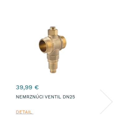
39,99 €
93,98 €
NEMRZNÚCI VENTIL DN25
STOJANKOVÁ BID
BATÉRIA DUNE, K
NIKEL
DETAIL
DETAIL