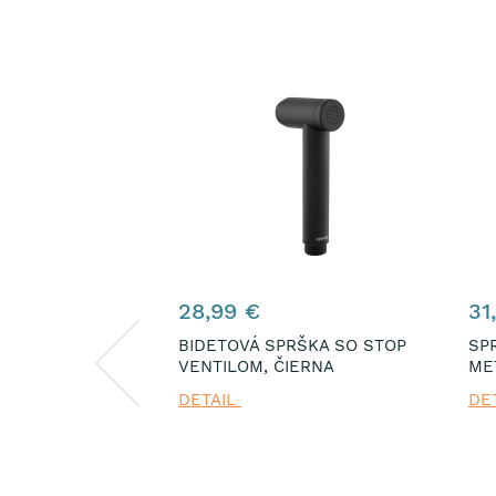
28,99 €
31
ÍPOJKA,
BIDETOVÁ SPRŠKA SO STOP
SP
IT 1/2" X 10 MM
VENTILOM, ČIERNA
ME
DETAIL
DE
PREVEDENIA (6)