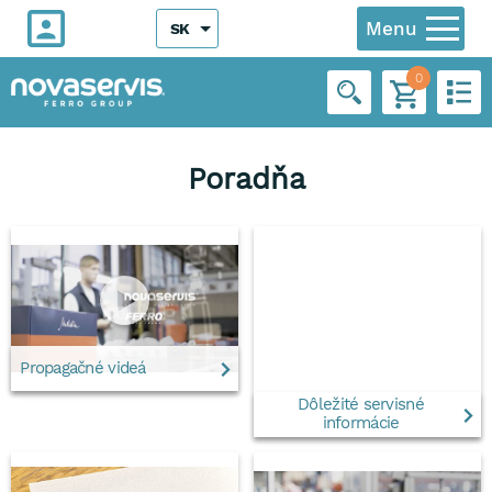
Menu
SK
0
Poradňa
Propagačné videá
Dôležité servisné
informácie