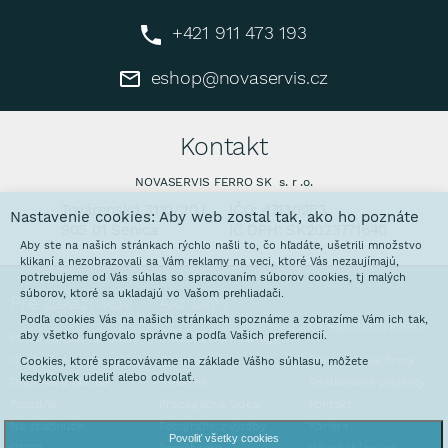
+421 911 473 193
eshop@novaservis.cz
Kontakt
NOVASERVIS FERRO SK s. r .o.
Továrenská 3110/20J
IČO: 47130253
Nastavenie cookies: Aby web zostal tak, ako ho poznáte
905 01 Senica
IČ DPH: SK2023771640
Aby ste na našich stránkach rýchlo našli to, čo hľadáte, ušetrili množstvo
klikaní a nezobrazovali sa Vám reklamy na veci, ktoré Vás nezaujímajú,
potrebujeme od Vás súhlas so spracovaním súborov cookies, tj malých
súborov, ktoré sa ukladajú vo Vašom prehliadači.
Pre zákazníkov
Aktuality
Podľa cookies Vás na našich stránkach spoznáme a zobrazíme Vám ich tak,
O spoločnosti
aby všetko fungovalo správne a podľa Vašich preferencií.
Prečo nakupovať u nás
Interaktívne katalógy
Obchodné podmienky
Galvanovňa
Predstavenie firmy
Cookies, ktoré spracovávame na základe Vášho súhlasu, môžete
kedykoľvek udeliť alebo odvolať.
Doprava a platba
Stoláreň
Realizované projekty
Poradňa
Propagačná videa
Kontakt
Na stiahnutie
Fotografie z výroby
Kariéra
Povoliť všetky cookies