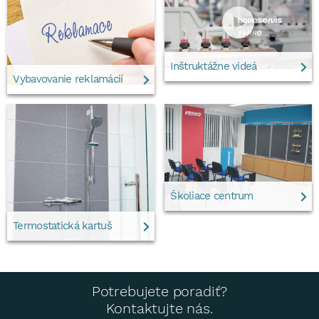
Inštruktážne videá
Vybavovanie reklamácií
Školiace centrum
Termostatická kartuš
Potrebujete poradiť?
Kontaktujte nás.