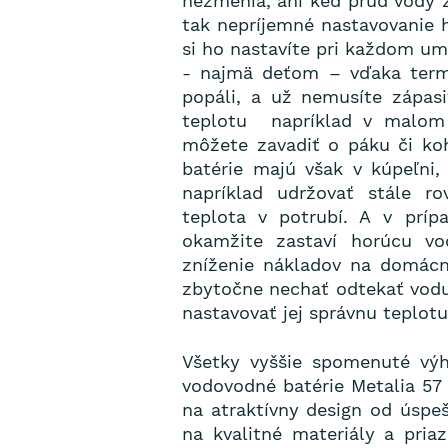
nezmenia, ani keď prúd vody 
tak nepríjemné nastavovanie 
si ho nastavíte pri každom u
- najmä deťom – vďaka termos
popáli, a už nemusíte zápas
teplotu napríklad v malom 
môžete zavadiť o páku či koh
batérie majú však v kúpeľni,
napríklad udržovať stále ro
teplota v potrubí. A v príp
okamžite zastaví horúcu v
zníženie nákladov na domácno
zbytočne nechať odtekať vod
nastavovať jej správnu teplotu
Všetky vyššie spomenuté výh
vodovodné batérie Metalia 57
na atraktívny design od úspe
na kvalitné materiály a pria