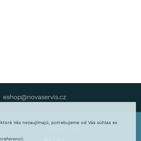
eshop@novaservis.cz
, ktoré Vás nezaujímajú, potrebujeme od Vás súhlas so
ločnosti
Sledujte nás
referencií.
venie firmy