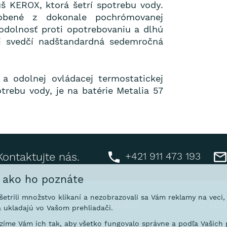
uš KEROX, ktorá šetrí spotrebu vody.
robené z dokonale pochrómovanej
odolnosť proti opotrebovaniu a dlhú
ti svedčí nadštandardná sedemročná
a odolnej ovládacej termostatickej
otrebu vody, je na batérie Metalia 57
+421 911 473 193
Kontaktujte nás.
, ako ho poznáte
ušetrili množstvo klikaní a nezobrazovali sa Vám reklamy na veci
Pre zákazníkov
Aktuality
O spo
 ukladajú vo Vašom prehliadači.
íme Vám ich tak, aby všetko fungovalo správne a podľa Vašich p
Prečo nakupovať u
Interaktívne katalógy
Predsta