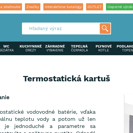
a stiahnutie
Značky
Interaktívne katalógy
OUTLET
Úsporné výrob
WC
KUCHYNSKÉ
ZÁHRADNÉ
TEPELNÁ
PLYNOVÉ
PODLAH
SEDÁTKA
DREZY
VYBAVENIE
ČERPADLA
KOTLE
TOPEN
Termostatická kartuš
anie
statické vodovodné batérie, vďaka
eálnu teplotu vody a potom už len
ie je jednoduché a parametre sa