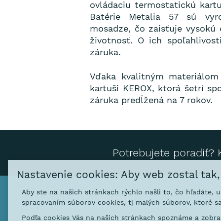
ovládaciu termostatickú kart
Batérie Metalia 57 sú vy
mosadze, čo zaisťuje vysokú 
životnosť. O ich spoľahlivos
záruka.
Vďaka kvalitným materiálom 
kartuši KEROX, ktorá šetrí sp
záruka predĺžená na 7 rokov.
Potrebujete poradiť? 
Nastavenie cookies: Aby web zostal tak
Aby ste na našich stránkach rýchlo našli to, čo hľadáte, 
Kontakt
spracovaním súborov cookies, tj malých súborov, ktoré sa
Podľa cookies Vás na našich stránkach spoznáme a zobraz
NOVASERVIS FERRO SK s. r