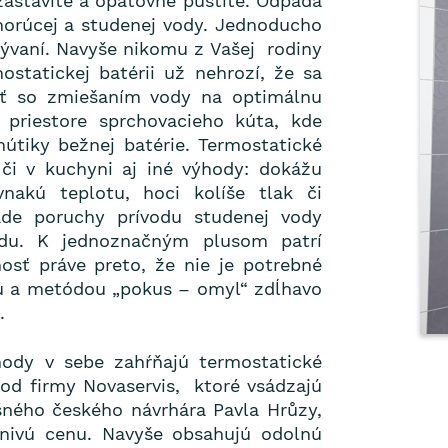
zastavíte a opätovne pustíte. Odpadá
horúcej a studenej vody. Jednoducho
mývaní. Navyše nikomu z Vašej rodiny
tatickej batérii už nehrozí, že sa
iť so zmiešaním vody na optimálnu
priestore sprchovacieho kúta, kde
útiky bežnej batérie. Termostatické
 či v kuchyni aj iné výhody: dokážu
vnakú teplotu, hoci kolíše tlak či
ade poruchy prívodu studenej vody
odu. K jednoznačným plusom patrí
sť práve preto, že nie je potrebné
u a metódou „pokus – omyl“ zdĺhavo
.
ody v sebe zahŕňajú termostatické
 od firmy Novaservis, ktoré vsádzajú
šného českého návrhára Pavla Hrůzy,
znivú cenu. Navyše obsahujú odolnú