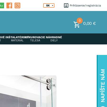
ky
SK
Prihlásenie
registrácia
0
0,00 €
OVÉ
INŠTALATÉRSKÝ
VYKUROVACIE
NÁHRADNÉ
Í
MATERIÁL
TELESÁ
DIELY
NAPÍŠTE NÁM