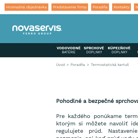
Hromadná objednávka
Predstavenie firmy
Poradňa
Kontakty
N
VODOVODNÉ
SPRCHOVÉ
KÚPEĽŇOVÉ
BATÉRIE
DOPLNKY
DOPLNKY
Úvod
Poradňa
Termostatická kartuš
Pohodlné a bezpečné sprchov
Pre každého ponúkame termo
ktorým si môžete navoliť id
regulujete prúd. Nastaven