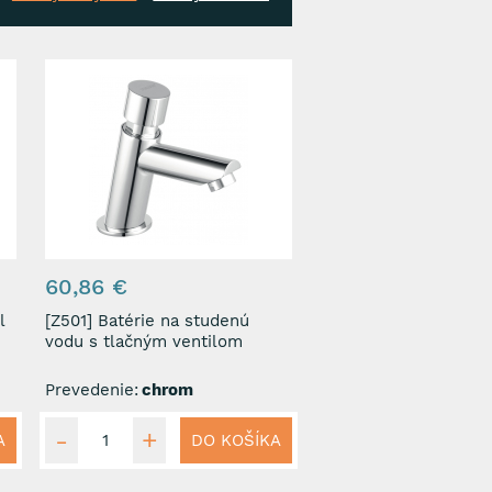
60,86 €
l
[Z501] Batérie na studenú
vodu s tlačným ventilom
Prevedenie:
chrom
A
DO KOŠÍKA