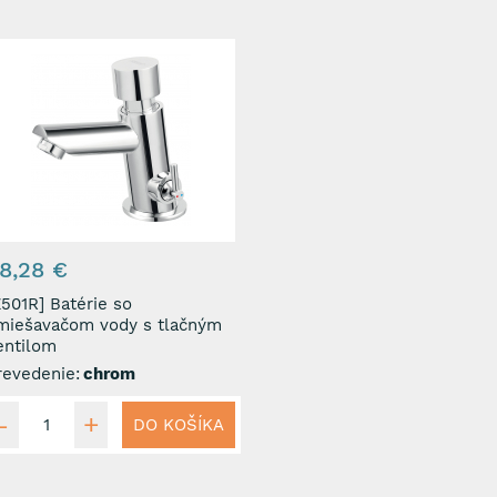
8,28 €
1R] Batérie so
miešavačom vody s tlačným
entilom
revedenie:
chrom
DO KOŠÍKA