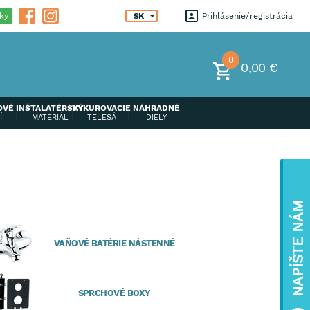
ky
SK
Prihlásenie
registrácia
0
0,00 €
OVÉ
INŠTALATÉRSKÝ
VYKUROVACIE
NÁHRADNÉ
Í
MATERIÁL
TELESÁ
DIELY
NAPÍŠTE NÁM
VAŇOVÉ BATÉRIE NÁSTENNÉ
SPRCHOVÉ BOXY