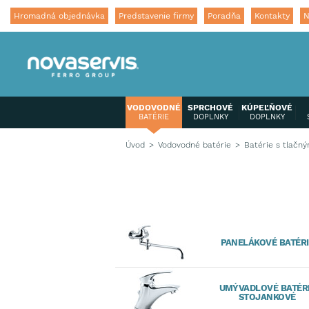
Hromadná objednávka
Predstavenie firmy
Poradňa
Kontakty
N
VODOVODNÉ
SPRCHOVÉ
KÚPEĽŇOVÉ
BATÉRIE
DOPLNKY
DOPLNKY
Úvod
Vodovodné batérie
Batérie s tlačn
PANELÁKOVÉ BATÉRI
UMÝVADLOVÉ BATÉR
STOJANKOVÉ