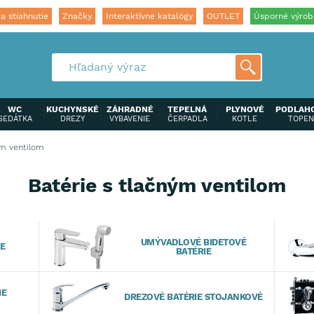
a stiahnutie
Značky
Interaktívne katalógy
OUTLET
Úsporné výrob
WC
KUCHYNSKÉ
ZÁHRADNÉ
TEPELNÁ
PLYNOVÉ
PODLAH
SEDÁTKA
DREZY
VYBAVENIE
ČERPADLA
KOTLE
TOPEN
ým ventilom
Batérie s tlačným ventilom
UMÝVADLOVÉ BIDETOVÉ
E
BATÉRIE
IE
DREZOVÉ BATÉRIE STOJANKOVÉ