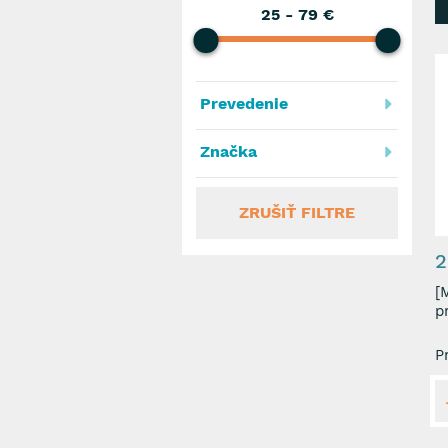
25
-
79
€
Prevedenie
Značka
ZRUŠIŤ FILTRE
2
[MM10]
p
P