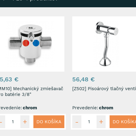
5,63 €
56,48 €
 Mechanický zmiešavač
[Z502] Pisoárový tlačný venti
ro batérie 3/8"
revedenie:
chrom
Prevedenie:
chrom
DO KOŠÍKA
DO KOŠÍK