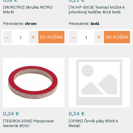
[SR/RETRO] Skrutka RETRO
[TK/HP-8X1,8] Tesniaci krúžok k
M4x10
prívodovej hadičke 8x1,8 šedá
Prevedenie:
chrom
Prevedenie:
šedá
DO KOŠÍKA
DO KOŠÍKA
0,34 €
0,34 €
[TES/BOX-20X9] Pripojovacie
[CP/M5] Červík páky M5x6 k
tesnenie BOXU
Metalii