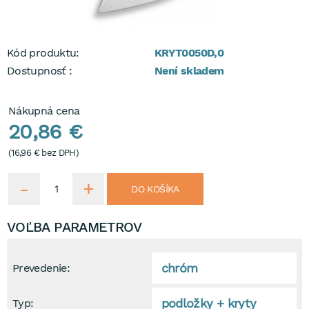
Kód produktu:
KRYT0050D,0
Dostupnosť :
Není skladem
Nákupná cena
20,86 €
(
16,96 €
bez DPH)
DO KOŠÍKA
VOĽBA PARAMETROV
chróm
Prevedenie:
podložky + kryty
Typ: