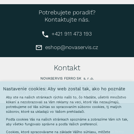
Potrebujete poradiť?
Kontaktujte nás.
+421 911 473 193
eshop@novaservis.cz
Kontakt
NOVASERVIS FERRO SK s. r .o.
Továrenská 3110/20J
IČO: 47130253
Nastavenie cookies: Aby web zostal tak, ako ho poznáte
905 01 Senica
IČ DPH: SK2023771640
Aby ste na našich stránkach rýchlo našli to, čo hľadáte, ušetrili množstvo
klikaní a nezobrazovali sa Vám reklamy na veci, ktoré Vás nezaujímajú,
potrebujeme od Vás súhlas so spracovaním súborov cookies, tj malých
súborov, ktoré sa ukladajú vo Vašom prehliadači.
Pre zákazníkov
Aktuality
Podľa cookies Vás na našich stránkach spoznáme a zobrazíme Vám ich tak,
O spoločnosti
aby všetko fungovalo správne a podľa Vašich preferencií.
Prečo nakupovať u nás
Interaktívne katalógy
Obchodné podmienky
Galvanovňa
Predstavenie firmy
Cookies, ktoré spracovávame na základe Vášho súhlasu, môžete