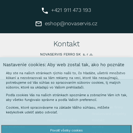
+421 911 473 193
eshop@novaservis.cz
Kontakt
NOVASERVIS FERRO SK s. r .o.
Továrenská 3110/20J
IČO: 47130253
Nastavenie cookies: Aby web zostal tak, ako ho poznáte
905 01 Senica
IČ DPH: SK2023771640
Aby ste na našich stránkach rýchlo našli to, čo hľadáte, ušetrili množstvo
klikaní a nezobrazovali sa Vám reklamy na veci, ktoré Vás nezaujímajú,
potrebujeme od Vás súhlas so spracovaním súborov cookies, tj malých
súborov, ktoré sa ukladajú vo Vašom prehliadači.
Pre zákazníkov
Aktuality
Podľa cookies Vás na našich stránkach spoznáme a zobrazíme Vám ich tak,
O spoločnosti
aby všetko fungovalo správne a podľa Vašich preferencií.
Prečo nakupovať u nás
Interaktívne katalógy
Obchodné podmienky
Galvanovňa
Predstavenie firmy
Cookies, ktoré spracovávame na základe Vášho súhlasu, môžete
kedykoľvek udeliť alebo odvolať.
Doprava a platba
Stoláreň
Realizované projekty
Poradňa
Propagačná videa
Kontakt
Na stiahnutie
Fotografie z výroby
Kariéra
Povoliť všetky cookies