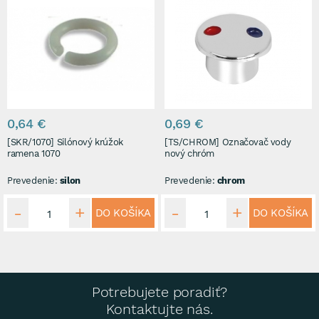
0,64 €
0,69 €
[SKR/1070] Silónový krúžok
[TS/CHROM] Označovač vody
ramena 1070
nový chróm
Prevedenie:
silon
Prevedenie:
chrom
DO KOŠÍKA
DO KOŠÍKA
Potrebujete poradiť?
Kontaktujte nás.