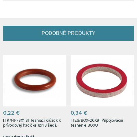
PODOBNÉ PRODUKTY
0,22 €
0,34 €
[TK/HP-8X1,8] Tesniaci krúžok k
[TES/BOX-20X9] Pripojovacie
prívodovej hadičke 8x1,8 šedá
tesnenie BOXU