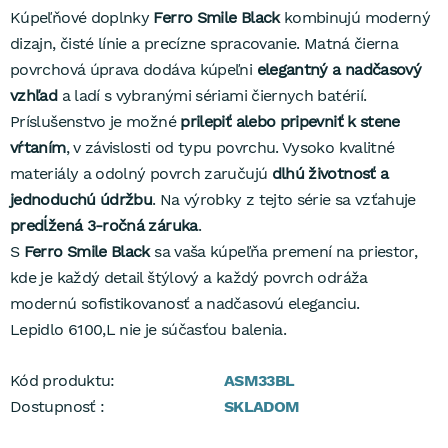
Kúpeľňové doplnky
Ferro Smile Black
kombinujú moderný
dizajn, čisté línie a precízne spracovanie. Matná čierna
povrchová úprava dodáva kúpeľni
elegantný a nadčasový
vzhľad
a ladí s vybranými sériami čiernych batérií.
Príslušenstvo je možné
prilepiť alebo pripevniť k
stene
vŕtaním
, v závislosti od typu povrchu. Vysoko kvalitné
materiály a odolný povrch zaručujú
dlhú životnosť a
jednoduchú údržbu
. Na výrobky z tejto série sa vzťahuje
predĺžená 3-ročná záruka
.
S
Ferro Smile Black
sa vaša kúpeľňa premení na priestor,
kde je každý detail štýlový a každý povrch odráža
modernú sofistikovanosť a nadčasovú eleganciu.
Lepidlo 6100,L nie je súčasťou balenia.
Kód produktu:
ASM33BL
Dostupnosť :
SKLADOM