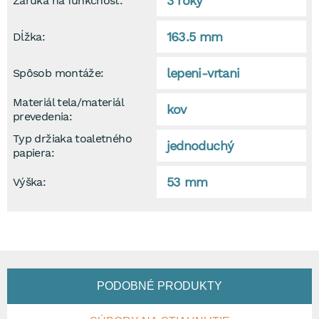
3 roky
Záruka na funkčnosť:
163.5 mm
Dĺžka:
lepeni-vrtani
Spôsob montáže:
Materiál tela/materiál
kov
prevedenia:
Typ držiaka toaletného
jednoduchý
papiera:
53 mm
Výška:
PODOBNÉ PRODUKTY