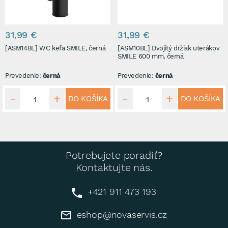
31,99 €
31,99 €
[ASM14BL] WC kefa SMILE, černá
[ASM10BL] Dvojitý držiak uterákov
SMILE 600 mm, černá
Prevedenie:
černá
Prevedenie:
černá
DO KOŠÍKA
DO KOŠÍKA
Potrebujete poradiť?
Kontaktujte nás.
+421 911 473 193
eshop@novaservis.cz