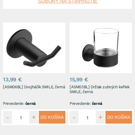
SÚBORY NA STIAHNUTIE
13,99 €
15,99 €
[ASM06BL] Dvojháčik SMILE, černá
[ASM03BL] Držiak zubných kefiek
SMILE, černá
Prevedenie:
černá
Prevedenie:
černá
DO KOŠÍKA
DO KOŠÍKA