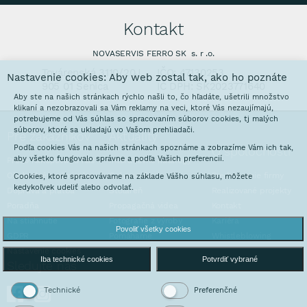
Kontakt
NOVASERVIS FERRO SK s. r .o.
Továrenská 3110/20J
IČO: 47130253
Nastavenie cookies: Aby web zostal tak, ako ho poznáte
905 01 Senica
IČ DPH: SK2023771640
Aby ste na našich stránkach rýchlo našli to, čo hľadáte, ušetrili množstvo
klikaní a nezobrazovali sa Vám reklamy na veci, ktoré Vás nezaujímajú,
potrebujeme od Vás súhlas so spracovaním súborov cookies, tj malých
súborov, ktoré sa ukladajú vo Vašom prehliadači.
Pre zákazníkov
Aktuality
Podľa cookies Vás na našich stránkach spoznáme a zobrazíme Vám ich tak,
O spoločnosti
aby všetko fungovalo správne a podľa Vašich preferencií.
Prečo nakupovať u nás
Interaktívne katalógy
Obchodné podmienky
Galvanovňa
Predstavenie firmy
Cookies, ktoré spracovávame na základe Vášho súhlasu, môžete
kedykoľvek udeliť alebo odvolať.
Doprava a platba
Stoláreň
Realizované projekty
Poradňa
Propagačná videa
Kontakt
Na stiahnutie
Fotografie z výroby
Kariéra
Povoliť všetky cookies
GDPR
Pomáhame
Whistleblowing
Nastavenie cookies
Iba technické cookies
Potvrdiť vybrané
Sledujte nás
Technické
Preferenčné