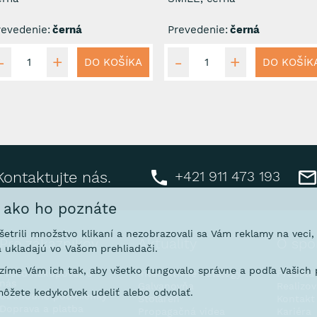
revedenie:
černá
Prevedenie:
černá
DO KOŠÍKA
DO KOŠÍK
+421 911 473 193
Kontaktujte nás.
, ako ho poznáte
ušetrili množstvo klikaní a nezobrazovali sa Vám reklamy na veci
Pre zákazníkov
Aktuality
O spo
 ukladajú vo Vašom prehliadači.
íme Vám ich tak, aby všetko fungovalo správne a podľa Vašich p
Prečo nakupovať u
Interaktívne katalógy
Predsta
nás
Galvanovňa
Realizo
ôžete kedykoľvek udeliť alebo odvolať.
Obchodné podmienky
Stoláreň
Kontakt
Doprava a platba
Propagačná videa
Kariéra