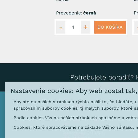
Prevedenie:
černá
P
DO KOŠÍKA
Potrebujete poradiť? 
Nastavenie cookies: Aby web zostal tak
Aby ste na našich stránkach rýchlo našli to, čo hľadáte, 
Kontakt
spracovaním súborov cookies, tj malých súborov, ktoré sa
Podľa cookies Vás na našich stránkach spoznáme a zobraz
NOVASERVIS FERRO SK s. r
.o.
Cookies, ktoré spracovávame na základe Vášho súhlasu, m
Továrenská 3110/20J