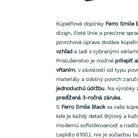
Kúpeľňové doplnky
Ferro Smile 
dizajn, čisté línie a precízne spr
povrchová úprava dodáva kúpeľn
vzhľad
a ladí s vybranými sériami
Príslušenstvo je možné
prilepiť 
vŕtaním
, v závislosti od typu po
materiály a odolný povrch zaru
jednoduchú údržbu
. Na výrobky 
predĺžená 3-ročná záruka
.
S
Ferro Smile Black
sa vaša kúpe
kde je každý detail štýlový a ka
modernú sofistikovanosť a nadča
Lepidlo 6100,L nie je súčasťou ba