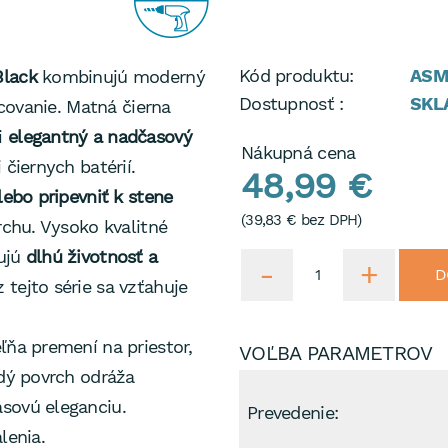
Kód produktu:
ASM
Black
kombinujú moderný
Dostupnosť :
SKL
acovanie. Matná čierna
i
elegantný a nadčasový
Nákupná cena
 čiernych batérií.
48,99 €
alebo pripevniť k
stene
(
39,83 €
bez DPH)
vrchu. Vysoko kvalitné
čujú
dlhú životnosť a
D
z tejto série sa vzťahuje
ľňa premení na priestor,
VOĽBA PARAMETROV
ždý povrch odráža
sovú eleganciu.
Prevedenie:
lenia.