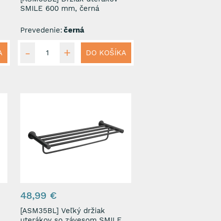
SMILE 600 mm, černá
Prevedenie:
černá
A
DO KOŠÍKA
48,99 €
[ASM35BL] Veľký držiak
uterákov so závesom SMILE,