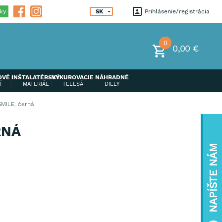
ky
SK
Prihlásenie
registrácia
0
0,00 €
OVÉ
INŠTALATÉRSKÝ
VYKUROVACIE
NÁHRADNÉ
Í
MATERIÁL
TELESÁ
DIELY
SMILE, černá
RNÁ
NAPÍŠTE NÁM