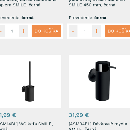
apiera SMILE, černá
SMILE 450 mm, černá
revedenie:
černá
Prevedenie:
černá
DO KOŠÍKA
DO KOŠÍK
1,99 €
31,99 €
14BL] WC kefa SMILE,
[ASM34BL] Dávkovač mydla
erná
SMILE, černá