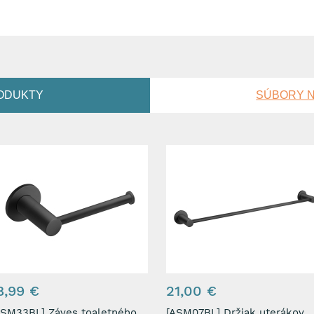
ODUKTY
SÚBORY N
8,99 €
21,00 €
33BL] Záves toaletného
[ASM07BL] Držiak uterákov