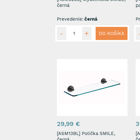
černá
p
Prevedenie:
černá
P
DO KOŠÍKA
29,99 €
3
[ASM13BL] Polička SMILE,
[ASM
černá
č