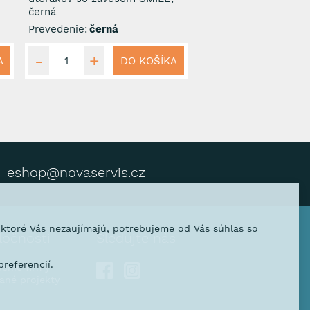
černá
Prevedenie:
černá
A
DO KOŠÍKA
eshop@novaservis.cz
, ktoré Vás nezaujímajú, potrebujeme od Vás súhlas so
ločnosti
Sledujte nás
referencií.
venie firmy
vané projekty