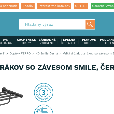
a stiahnutie
Značky
Interaktívne katalógy
OUTLET
Úsporné výrob
WC
KUCHYNSKÉ
ZÁHRADNÉ
TEPELNÁ
PLYNOVÉ
PODLAH
SEDÁTKA
DREZY
VYBAVENIE
ČERPADLA
KOTLE
TOPEN
érií
Dopňky FERRO
KD Smile černá
Veľký držiak uterákov so závesom 
ERÁKOV SO ZÁVESOM SMILE, ČE