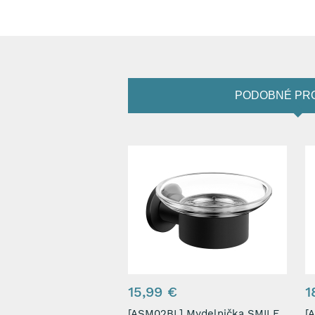
PODOBNÉ PR
15,99 €
1
[ASM02BL] Mydelnička SMILE,
[ASM