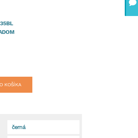
35BL
ADOM
O KOŠÍKA
černá