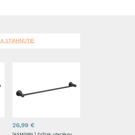
A STIAHNUTIE
26,99 €
[ASM09BL] Držiak uterákov