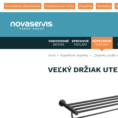
Hromadná objednávka
Predstavenie firmy
Poradňa
Kontakty
N
VODOVODNÉ
SPRCHOVÉ
KÚPEĽŇOVÉ
BATÉRIE
DOPLNKY
DOPLNKY
Úvod
Kúpeľňové doplnky
_Doplnky podľa s
VEĽKÝ DRŽIAK UT