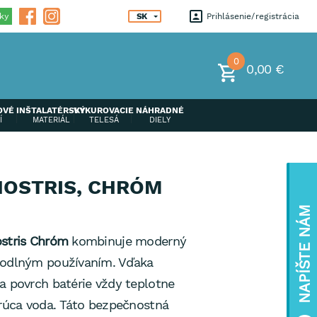
ky
SK
Prihlásenie
registrácia
0
0,00 €
OVÉ
INŠTALATÉRSKÝ
VYKUROVACIE
NÁHRADNÉ
Í
MATERIÁL
TELESÁ
DIELY
NOSTRIS, CHRÓM
NAPÍŠTE NÁM
ostris Chróm
kombinuje moderný
hodlným používaním. Vďaka
a povrch batérie vždy teplotne
orúca voda. Táto bezpečnostná