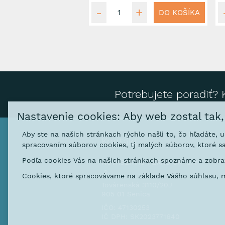
DO KOŠÍKA
Potrebujete poradiť? 
Nastavenie cookies: Aby web zostal tak
Aby ste na našich stránkach rýchlo našli to, čo hľadáte, 
Kontakt
spracovaním súborov cookies, tj malých súborov, ktoré sa
Podľa cookies Vás na našich stránkach spoznáme a zobraz
NOVASERVIS FERRO SK s. r
.o.
Cookies, ktoré spracovávame na základe Vášho súhlasu, m
Továrenská 3110/20J
905 01 Senica
IČO: 47130253
IČ DPH: SK2023771640