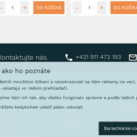
DO KOŠÍKA
DO KOŠÍK
+421 911 473 193
Kontaktujte nás.
, ako ho poznáte
ušetrili množstvo klikaní a nezobrazovali sa Vám reklamy na veci
Pre zákazníkov
Aktuality
O spo
 ukladajú vo Vašom prehliadači.
íme Vám ich tak, aby všetko fungovalo správne a podľa Vašich p
Prečo nakupovať u
Interaktívne katalógy
Predsta
nás
Galvanovňa
Realizo
ôžete kedykoľvek udeliť alebo odvolať.
Obchodné podmienky
Stoláreň
Kontakt
Doprava a platba
Propagačná videa
Kariéra
Poradňa
Fotografie z výroby
Whistle
Na stiahnutie
Pomáhame
Iba technické c
GDPR
Nastavenie cookies