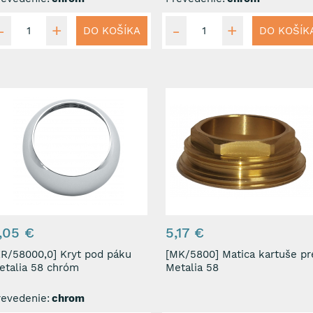
DO KOŠÍKA
DO KOŠÍK
,05 €
5,17 €
/58000,0] Kryt pod páku
[MK/5800] Matica kartuše pre
etalia 58 chróm
Metalia 58
revedenie:
chrom