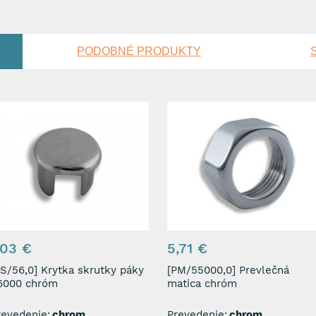
PODOBNÉ PRODUKTY
,03 €
5,71 €
6,0] Krytka skrutky páky
[PM/55000,0] Prevlečná
6000 chróm
matica chróm
revedenie:
chrom
Prevedenie:
chrom