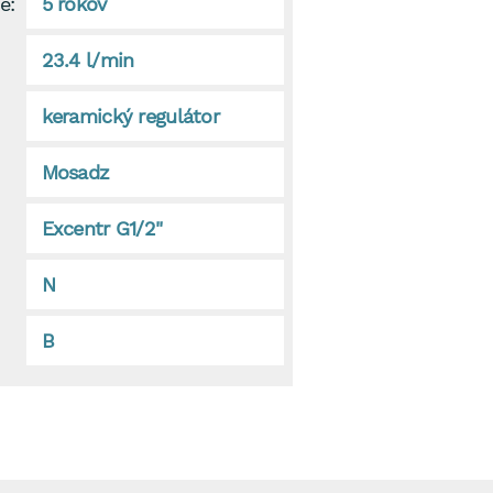
e:
5 rokov
23.4 l/min
keramický regulátor
Mosadz
Excentr G1/2"
N
B