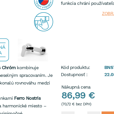
funkcia chráni používateľ
popálením pri dotyku s te
ZOBRA
patentovaný dizajn
, ktor
celej kolekcie.
Vysoko kvalitné materiály
dlhú životnosť a bezprob
Ľahká inštalácia, jednodu
poskytujú maximálny komf
Vysoká kvalita, dostupná
Kód produktu:
BNS
is Chróm
kombinuje
na kartušu robia zo sprch
Dostupnosť :
22.0
meselným spracovaním. Je
ideálnu voľbu pre moderné
dokonalú rovnováhu medzi
Nákupná cena
spoľahlivosť a bezpečnosť
86,99 €
K batériám tejto série 
plnkami
Ferro Nostris
doplnky
NOSTRIS
(
70,72 €
bez DPH)
a harmonické miesto –
ň výnimočné.