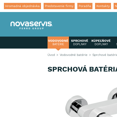
Hromadná objednávka
Predstavenie firmy
Poradňa
Kontakty
N
VODOVODNÉ
SPRCHOVÉ
KÚPEĽŇOVÉ
BATÉRIE
DOPLNKY
DOPLNKY
Úvod
Vodovodné batérie
Sprchové batéri
SPRCHOVÁ BATÉRI