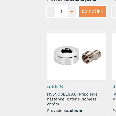
DO KOŠÍKA
5,66 €
3
[150NOBLESS,0] Pripojenie
[KR
nástennej batérie Nobless
M
chróm
Prevedenie:
chrom
P