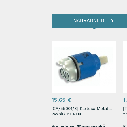
NÁHRADNÉ DIELY
15,65 €
1
[CA/55001/3] Kartuša Metalia
[TS/5
vysoká KEROX
5
Prevedenie:
35mm,vysoká
P