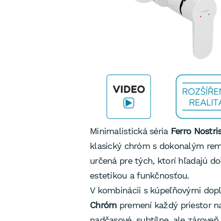
Minimalistická séria
Ferro Nostr
klasický chróm s dokonalým re
určená pre tých, ktorí hľadajú 
estetikou a funkčnosťou.
V kombinácii s kúpeľňovými do
Chróm
premení každý priestor n
nadčasové, subtílne, ale zárove