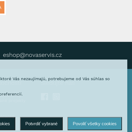
A
eshop@novaservis.cz
, ktoré Vás nezaujímajú, potrebujeme od Vás súhlas so
ločnosti
Sledujte nás
referencií.
venie firmy
vané projekty
blowing
ookies
Potvrdiť vybrané
Povoliť všetky cookies