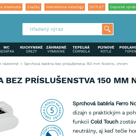
a stiahnutie
Značky
Interaktívne katalógy
OUTLET
Úsporné výrob
WC
KUCHYNSKÉ
ZÁHRADNÉ
TEPELNÁ
PLYNOVÉ
PODLAH
SEDÁTKA
DREZY
VYBAVENIE
ČERPADLA
KOTLE
TOPEN
e nástenné
Sprchová batéria bez príslušenstva 150 mm Nostris, chróm
A BEZ PRÍSLUŠENSTVA 150 MM 
Sprchová batéria Ferro N
dizajn s praktickým a po
funkcii
Cold Touch
zostáv
neutrálny, aj keď tečie h