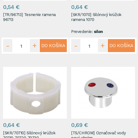
0,54 €
0,64 €
[TR/96713] Tesnenie ramena
[SKR/1070] Silónový krúžok
96713
ramena 1070
Prevedenie:
silon
DO KOŠÍKA
DO KOŠÍKA
0,64 €
0,69 €
[SKR/70710] Silónový krúžok
[TS/CHROM] Označovač vody
70710, 70720, 70730
nový chróm