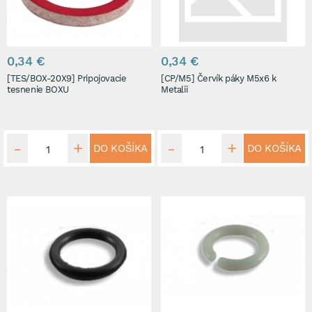
0,34 €
0,34 €
[TES/BOX-20X9] Pripojovacie
[CP/M5] Červík páky M5x6 k
tesnenie BOXU
Metalii
DO KOŠÍKA
DO KOŠÍKA