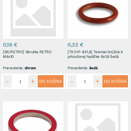
0,18 €
0,22 €
[SR/RETRO] Skrutka RETRO
[TK/HP-8X1,8] Tesniaci krúžok k
M4x10
prívodovej hadičke 8x1,8 šedá
Prevedenie:
chrom
Prevedenie:
šedá
DO KOŠÍKA
DO KOŠÍKA