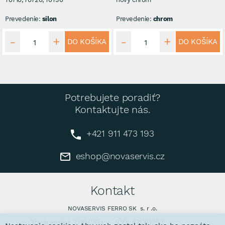
Prevedenie:
silon
Prevedenie:
chrom
DO KOŠÍKA
DO KOŠÍKA
Potrebujete poradiť?
Kontaktujte nás.
+421 911 473 193
eshop@novaservis.cz
Kontakt
NOVASERVIS FERRO SK s. r .o.
Továrenská 3110/20J
IČO: 47130253