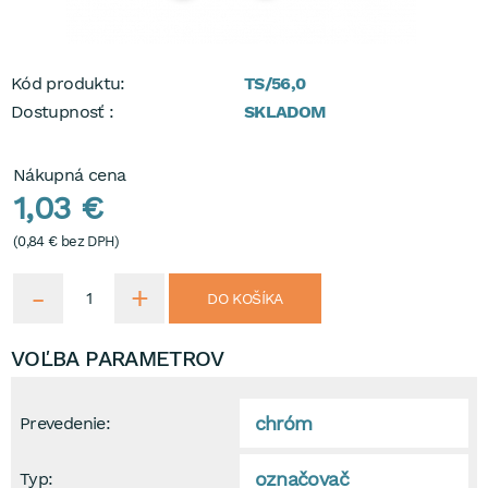
Kód produktu:
TS/56,0
Dostupnosť :
SKLADOM
Nákupná cena
1,03 €
(
0,84 €
bez DPH)
DO KOŠÍKA
VOĽBA PARAMETROV
chróm
Prevedenie:
označovač
Typ: