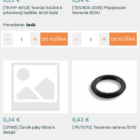
[TK/HP-8X1,8] Tesniaci krúžok k
[TES/BOX-20X9] Pripojovacie
prívodovej hadičke 8x1,8 šedá
tesnenie BOXU
Prevedenie:
šedá
DO KOŠÍKA
DO KOŠÍKA
0,34 €
0,43 €
[CP/M5] Červík páky M5x6 k
[TR/75713] Tesnenie ramena 75713
Metalii