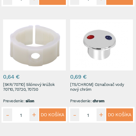
0,64 €
0,69 €
[SKR/70710] Silónový krúžok
[TS/CHROM] Označovač vody
70710, 70720, 70730
nový chróm
Prevedenie:
silon
Prevedenie:
chrom
DO KOŠÍKA
DO KOŠÍKA