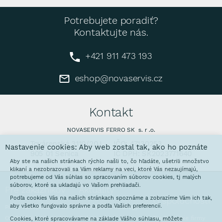
Potrebujete poradiť?
Kontaktujte nás.
+421 911 473 193
eshop@novaservis.cz
Kontakt
NOVASERVIS FERRO SK s. r .o.
Továrenská 3110/20J
IČO: 47130253
Nastavenie cookies: Aby web zostal tak, ako ho poznáte
905 01 Senica
IČ DPH: SK2023771640
Aby ste na našich stránkach rýchlo našli to, čo hľadáte, ušetrili množstvo
klikaní a nezobrazovali sa Vám reklamy na veci, ktoré Vás nezaujímajú,
potrebujeme od Vás súhlas so spracovaním súborov cookies, tj malých
súborov, ktoré sa ukladajú vo Vašom prehliadači.
Pre zákazníkov
Aktuality
Podľa cookies Vás na našich stránkach spoznáme a zobrazíme Vám ich tak,
O spoločnosti
aby všetko fungovalo správne a podľa Vašich preferencií.
Prečo nakupovať u nás
Interaktívne katalógy
Obchodné podmienky
Galvanovňa
Predstavenie firmy
Cookies, ktoré spracovávame na základe Vášho súhlasu, môžete