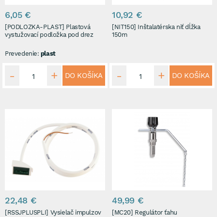
6,05 €
10,92 €
[PODLOZKA-PLAST] Plastová
[NIT150] Inštalatérska niť dĺžka
vystužovací podložka pod drez
150m
Prevedenie:
plast
DO KOŠÍKA
DO KOŠÍKA
22,48 €
49,99 €
[RSSJPLUSPLI] Vysielač impulzov
[MC20] Regulátor ťahu