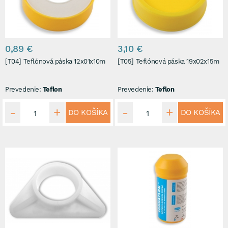
0,89 €
3,10 €
[T04] Teflónová páska 12x01x10m
[T05] Teflónová páska 19x02x15m
Prevedenie:
Teflon
Prevedenie:
Teflon
DO KOŠÍKA
DO KOŠÍKA