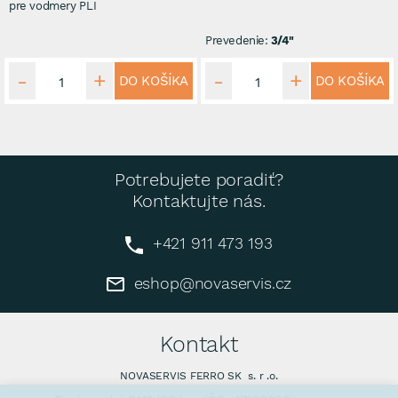
pre vodmery PLI
Prevedenie:
3/4"
DO KOŠÍKA
DO KOŠÍKA
Potrebujete poradiť?
Kontaktujte nás.
+421 911 473 193
eshop@novaservis.cz
Kontakt
NOVASERVIS FERRO SK s. r .o.