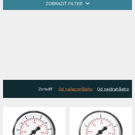
ZOBRAZIŤ FILTER
Zoradiť
Od najlacnejšieho
Od najdrahšieho