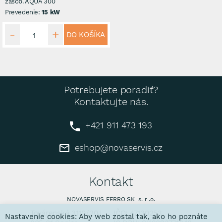
zásob. AQUA 300
Prevedenie:
15 kW
DO KOŠÍKA
Potrebujete poradiť?
Kontaktujte nás.
+421 911 473 193
eshop@novaservis.cz
Kontakt
NOVASERVIS FERRO SK s. r .o.
Továrenská 3110/20J
IČO: 47130253
Nastavenie cookies: Aby web zostal tak, ako ho poznáte