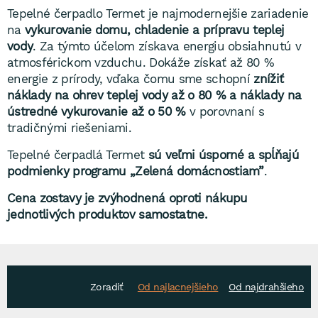
Tepelné čerpadlo Termet je najmodernejšie zariadenie
na
vykurovanie domu, chladenie a prípravu teplej
vody
. Za týmto účelom získava energiu obsiahnutú v
atmosférickom vzduchu. Dokáže získať až 80 %
energie z prírody, vďaka čomu sme schopní
znížiť
náklady na ohrev teplej vody až o 80 % a náklady na
ústredné vykurovanie až o 50 %
v porovnaní s
tradičnými riešeniami.
Tepelné čerpadlá Termet
sú veľmi úsporné a spĺňajú
podmienky programu „Zelená domácnostiam”
.
Cena zostavy je zvýhodnená oproti nákupu
jednotlivých produktov samostatne.
Zoradiť
Od najlacnejšieho
Od najdrahšieho