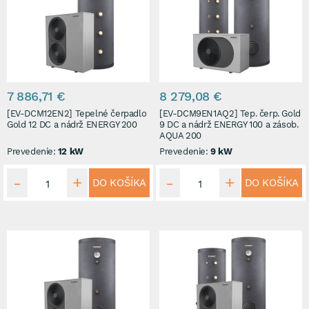
7 886,71 €
8 279,08 €
[EV-DCM12EN2] Tepelné čerpadlo
[EV-DCM9EN1AQ2] Tep. čerp. Gold
Gold 12 DC a nádrž ENERGY 200
9 DC a nádrž ENERGY 100 a zásob.
AQUA 200
Prevedenie:
12 kW
Prevedenie:
9 kW
DO KOŠÍKA
DO KOŠÍKA