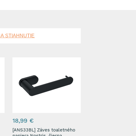
A STIAHNUTIE
18,99 €
[ANS33BL] Záves toaletného
papiera Nostris, čierna