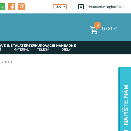
ky
SK
Prihlásenie
registrácia
0
0,00 €
OVÉ
INŠTALATÉRSKÝ
VYKUROVACIE
NÁHRADNÉ
Í
MATERIÁL
TELESÁ
DIELY
, čierna
NAPÍŠTE NÁM