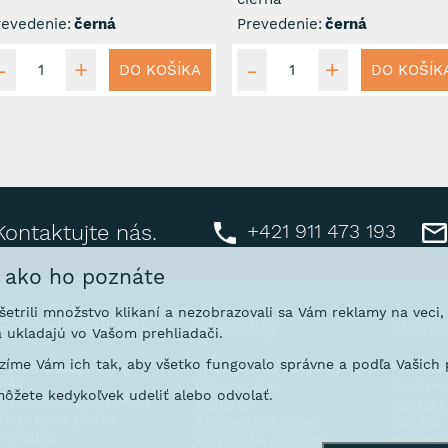
revedenie:
černá
Prevedenie:
černá
DO KOŠÍKA
DO KOŠÍK
+421 911 473 193
Kontaktujte nás.
, ako ho poznáte
ušetrili množstvo klikaní a nezobrazovali sa Vám reklamy na veci
Pre zákazníkov
Aktuality
O spo
 ukladajú vo Vašom prehliadači.
íme Vám ich tak, aby všetko fungovalo správne a podľa Vašich p
Prečo nakupovať u
Interaktívne katalógy
Predsta
nás
Galvanovňa
Realizo
ôžete kedykoľvek udeliť alebo odvolať.
Obchodné podmienky
Stoláreň
Kontakt
Doprava a platba
Propagačná videa
Kariéra
Poradňa
Fotografie z výroby
Whistle