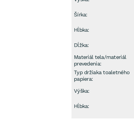
Šírka:
Hĺbka:
Dĺžka:
Materiál tela/materiál
prevedenia:
Typ držiaka toaletného
papiera:
Výška:
Hĺbka: