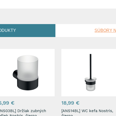
ODUKTY
SÚBORY N
6,99 €
18,99 €
03BL] Držiak zubných
[ANS14BL] WC kefa Nostris,
fiek Nostris, čierna
čierna