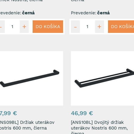
revedenie:
černá
Prevedenie:
černá
DO KOŠÍKA
DO KOŠÍK
7,99 €
46,99 €
09BL] Držiak uterákov
[ANS10BL] Dvojitý držiak
ostris 600 mm, čierna
uterákov Nostris 600 mm,
čierna