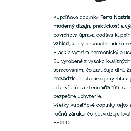
Kúpeľňové doplnky
Ferro Nostris
moderný dizajn, praktickosť a vý
povrchová úprava dodáva kúpeľn
vzhľad
, ktorý dokonale ladí so sé
Black a vytvára harmonický a uce
Sú vyrobené z vysoko kvalitných
spracovaním, čo zaručuje
dlhú ž
prevádzku
. Inštalácia je rýchla
pripevňujú na stenu
vŕtaním
, čo
bezpečné uchytenie.
Všetky kúpeľňové doplnky tejto 
ročnú záruku
, čo potvrdzuje kval
FERRO.