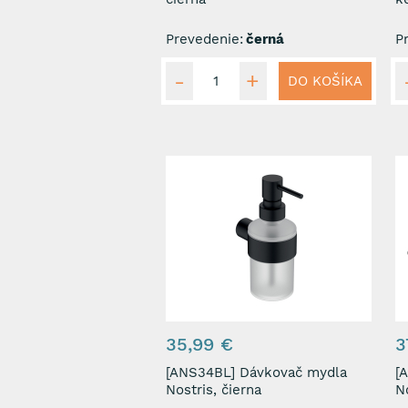
Prevedenie:
černá
P
DO KOŠÍKA
35,99 €
3
[ANS34BL] Dávkovač mydla
[ANS
Nostris, čierna
N