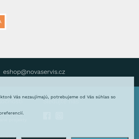
A
eshop@novaservis.cz
, ktoré Vás nezaujímajú, potrebujeme od Vás súhlas so
ločnosti
Sledujte nás
referencií.
venie firmy
vané projekty
blowing