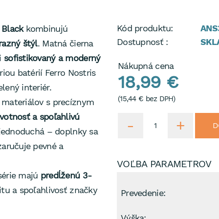
Kód produktu:
ANS
 Black
kombinujú
Dostupnosť :
SKL
razný štýl
. Matná čierna
i
sofistikovaný a moderný
Nákupná cena
riou batérií Ferro Nostris
18,99 €
lený interiér.
(
15,44 €
bez DPH)
 materiálov s precíznym
ivotnosť a spoľahlivú
D
 a jednoduchá – doplnky sa
 zaručuje pevné a
VOĽBA PARAMETROV
série majú
predĺženú 3-
itu a spoľahlivosť značky
Prevedenie:
Výška: