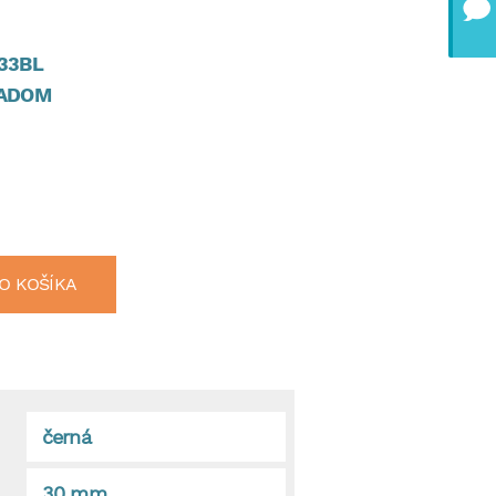
33BL
ADOM
O KOŠÍKA
černá
30 mm