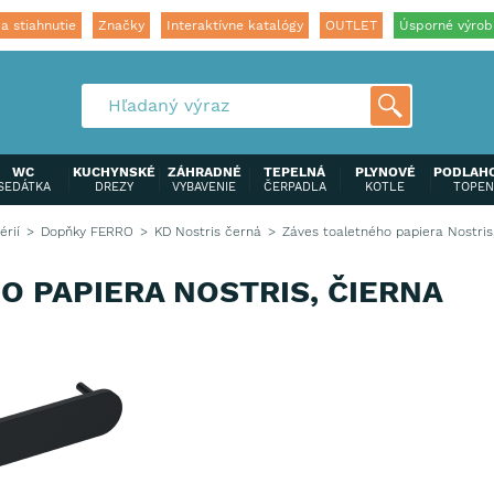
a stiahnutie
Značky
Interaktívne katalógy
OUTLET
Úsporné výrob
WC
KUCHYNSKÉ
ZÁHRADNÉ
TEPELNÁ
PLYNOVÉ
PODLAH
SEDÁTKA
DREZY
VYBAVENIE
ČERPADLA
KOTLE
TOPEN
érií
Dopňky FERRO
KD Nostris černá
Záves toaletného papiera Nostris
O PAPIERA NOSTRIS, ČIERNA