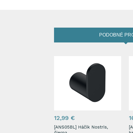
PODOBNÉ PR
12,99 €
1
[ANS05BL] Háčik Nostris,
[ANS
čierna
ke