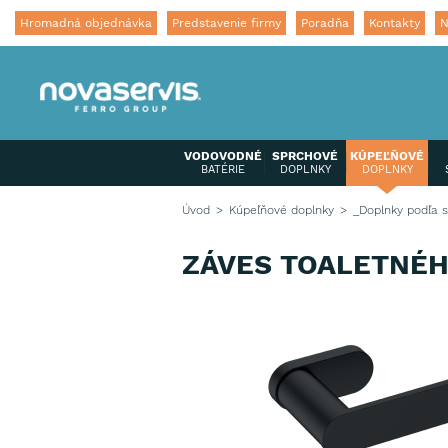
Hromadná objednávka
Predstavenie firmy
Poradňa
Kontakty
N
VODOVODNÉ
SPRCHOVÉ
KÚPEĽŇOVÉ
BATÉRIE
DOPLNKY
DOPLNKY
Úvod
Kúpeľňové doplnky
_Doplnky podľa s
ZÁVES TOALETNÉH