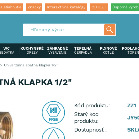
a stiahnutie
Značky
Interaktívne katalógy
OUTLET
Úsporné výrob
WC
KUCHYNSKÉ
ZÁHRADNÉ
TEPELNÁ
PLYNOVÉ
PODLAH
SEDÁTKA
DREZY
VYBAVENIE
ČERPADLA
KOTLE
TOPEN
Univerzálna spätná klapka 1/2"
NÁ KLAPKA 1/2"
Kód produktu:
ZZ1
Starý kód
JY5
produktu:
Dostupnosť :
SKL