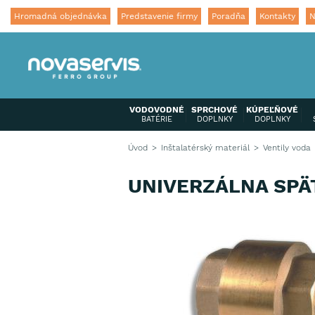
Hromadná objednávka
Predstavenie firmy
Poradňa
Kontakty
N
VODOVODNÉ
SPRCHOVÉ
KÚPEĽŇOVÉ
BATÉRIE
DOPLNKY
DOPLNKY
Úvod
Inštalatérský materiál
Ventily voda
UNIVERZÁLNA SPÄT