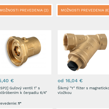
MOŽNOSTI PREVEDENIA (2)
MOŽNOSTI PREVEDENIA (6
5,40 €
od 16,04 €
 Guľový ventil 1" s
Šikmý "Y" filter s magnetick
olšróbením k čerpadlu 6/4"
vložkou
revedenie:
1"