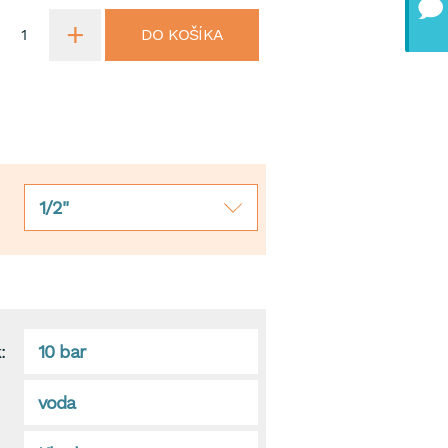
DO KOŠÍKA
1/2"
:
10 bar
voda