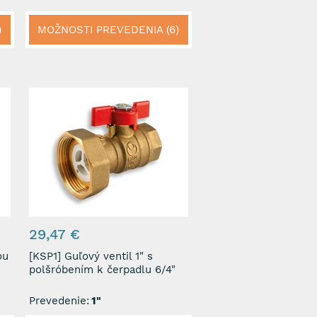
)
MOŽNOSTI PREVEDENIA (6)
29,47 €
ou
[KSP1] Guľový ventil 1" s
polšróbením k čerpadlu 6/4"
Prevedenie:
1"