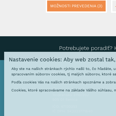
MOŽNOSTI PREVEDENIA (3)
Potrebujete poradiť? 
Nastavenie cookies: Aby web zostal tak
Aby ste na našich stránkach rýchlo našli to, čo hľadáte, 
Kontakt
spracovaním súborov cookies, tj malých súborov, ktoré sa
Podľa cookies Vás na našich stránkach spoznáme a zobraz
NOVASERVIS FERRO SK s. r
.o.
Cookies, ktoré spracovávame na základe Vášho súhlasu, m
Továrenská 3110/20J
905 01 Senica
IČO: 47130253
IČ DPH: SK2023771640