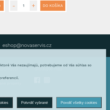
)
DO KOŠÍKA
eshop@novaservis.cz
, ktoré Vás nezaujímajú, potrebujeme od Vás súhlas so
ločnosti
Sledujte nás
referencií.
venie firmy
vané projekty
blowing
ookies
Potvrdiť vybrané
Povoliť všetky cookies