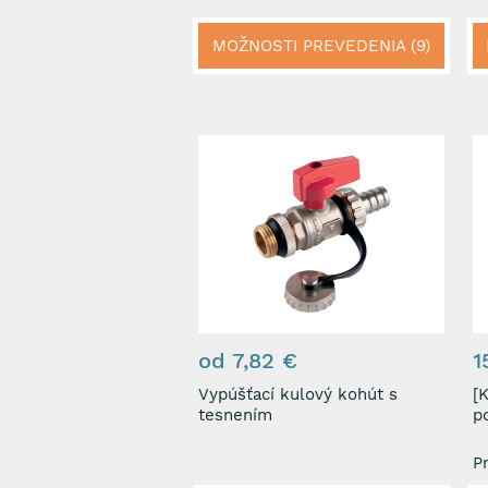
MOŽNOSTI PREVEDENIA (9)
od 7,82 €
1
Vypúšťací kulový kohút s
[KSP2]
tesnením
p
P