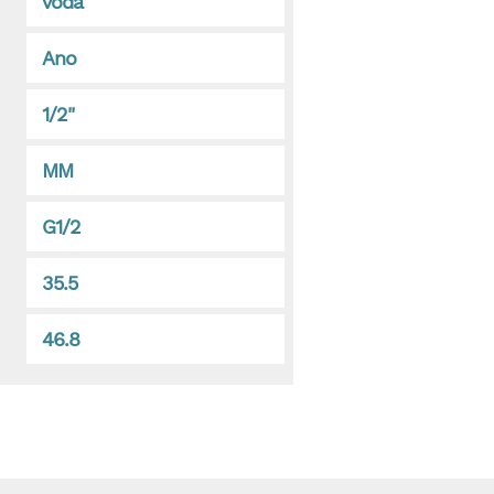
voda
Ano
1/2"
MM
G1/2
35.5
46.8