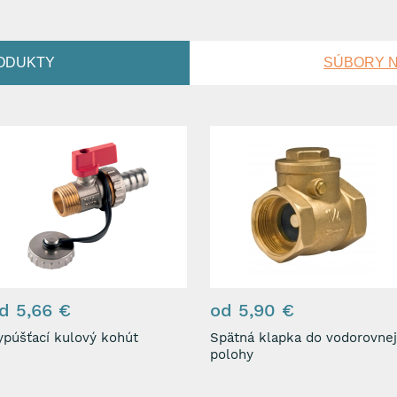
ODUKTY
SÚBORY N
d 5,66 €
od 5,90 €
ypúšťací kulový kohút
Spätná klapka do vodorovnej
polohy