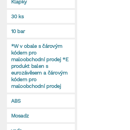
Klapky
30 ks
10 bar
*W v obale s čárovým
kódem pro
maloobchodní prodej *E
produkt balen s
eurozávěsem a čárovým
kódem pro
maloobchodní prodej
ABS
Mosadz