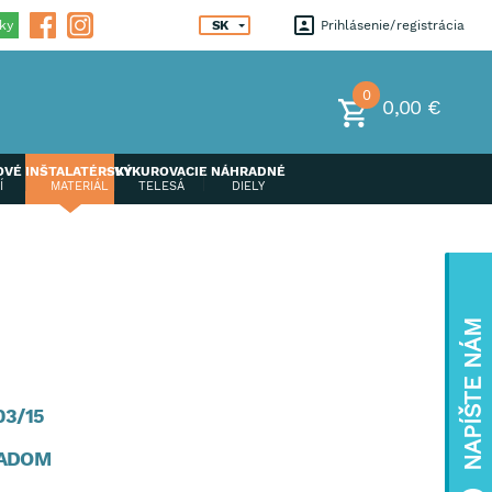
ky
SK
Prihlásenie
registrácia
0
0,00 €
OVÉ
INŠTALATÉRSKÝ
VYKUROVACIE
NÁHRADNÉ
Í
MATERIÁL
TELESÁ
DIELY
NAPÍŠTE NÁM
03/15
ADOM