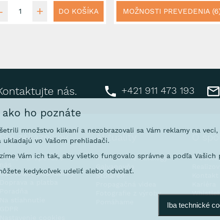
DO KOŠÍKA
MOŽNOSTI PREVEDENIA (6
+421 911 473 193
Kontaktujte nás.
, ako ho poznáte
ušetrili množstvo klikaní a nezobrazovali sa Vám reklamy na veci
Pre zákazníkov
Aktuality
O spo
 ukladajú vo Vašom prehliadači.
íme Vám ich tak, aby všetko fungovalo správne a podľa Vašich p
Prečo nakupovať u
Interaktívne katalógy
Predsta
nás
Galvanovňa
Realizo
ôžete kedykoľvek udeliť alebo odvolať.
Obchodné podmienky
Stoláreň
Kontakt
Doprava a platba
Propagačná videa
Kariéra
Poradňa
Fotografie z výroby
Whistle
Na stiahnutie
Pomáhame
Iba technické c
GDPR
Nastavenie cookies