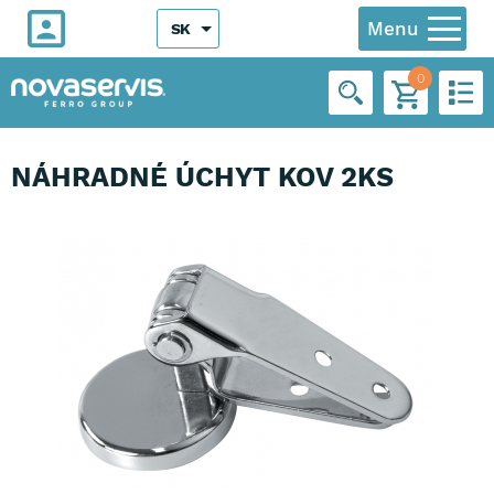
Menu
SK
0
NÁHRADNÉ ÚCHYT KOV 2KS