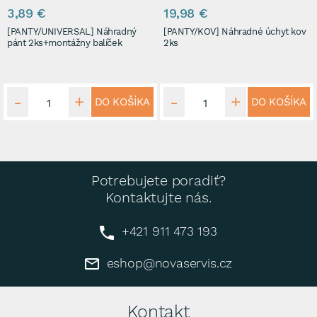
3,89 €
19,98 €
[PANTY/UNIVERSAL] Náhradný
[PANTY/KOV] Náhradné úchyt kov
pánt 2ks+montážny balíček
2ks
DO KOŠÍKA
DO KOŠÍKA
Potrebujete poradiť?
Kontaktujte nás.
+421 911 473 193
eshop@novaservis.cz
Kontakt