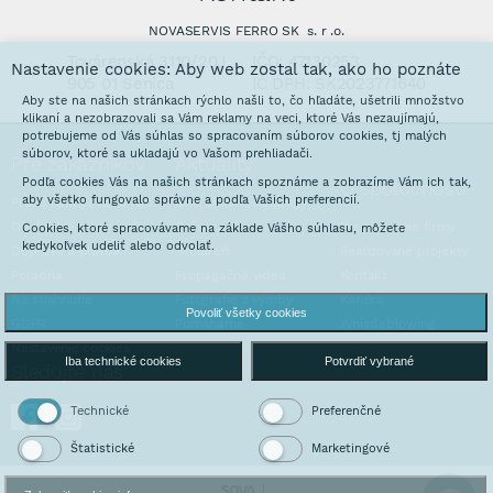
NOVASERVIS FERRO SK s. r .o.
Továrenská 3110/20J
IČO: 47130253
Nastavenie cookies: Aby web zostal tak, ako ho poznáte
905 01 Senica
IČ DPH: SK2023771640
Aby ste na našich stránkach rýchlo našli to, čo hľadáte, ušetrili množstvo
klikaní a nezobrazovali sa Vám reklamy na veci, ktoré Vás nezaujímajú,
potrebujeme od Vás súhlas so spracovaním súborov cookies, tj malých
súborov, ktoré sa ukladajú vo Vašom prehliadači.
Pre zákazníkov
Aktuality
Podľa cookies Vás na našich stránkach spoznáme a zobrazíme Vám ich tak,
O spoločnosti
aby všetko fungovalo správne a podľa Vašich preferencií.
Prečo nakupovať u nás
Interaktívne katalógy
Obchodné podmienky
Galvanovňa
Predstavenie firmy
Cookies, ktoré spracovávame na základe Vášho súhlasu, môžete
kedykoľvek udeliť alebo odvolať.
Doprava a platba
Stoláreň
Realizované projekty
Poradňa
Propagačná videa
Kontakt
Na stiahnutie
Fotografie z výroby
Kariéra
Povoliť všetky cookies
GDPR
Pomáhame
Whistleblowing
Nastavenie cookies
Iba technické cookies
Potvrdiť vybrané
Sledujte nás
Technické
Preferenčné
Štatistické
Marketingové