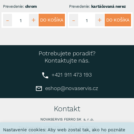
Prevedenie:
chrom
Prevedenie:
kartáčovaná nerez
DO KOŠÍKA
DO KOŠÍKA
Potrebujete poradiť?
Kontaktujte nás.
+421 911 473 193
eshop@novaservis.cz
Kontakt
NOVASERVIS FERRO SK s. r .o.
Továrenská 3110/20J
IČO: 47130253
Nastavenie cookies: Aby web zostal tak, ako ho poznáte
905 01 Senica
IČ DPH: SK2023771640