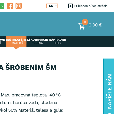
ky
SK
Prihlásenie
registrácia
0
0,00 €
OVÉ
INŠTALATÉRSKÝ
VYKUROVACIE
NÁHRADNÉ
Í
MATERIÁL
TELESÁ
DIELY
A ŠRÓBENÍM ŠM
NAPÍŠTE NÁM
 Max. pracovná teplota 140 °C
édium: horúca voda, studená
kol 50% Materiál telesa a gule: