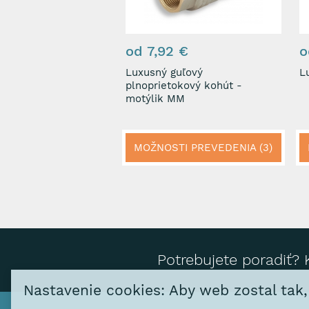
od 7,92 €
o
Luxusný guľový
L
plnoprietokový kohút -
motýlik MM
MOŽNOSTI PREVEDENIA (3)
Potrebujete poradiť? 
Nastavenie cookies: Aby web zostal tak