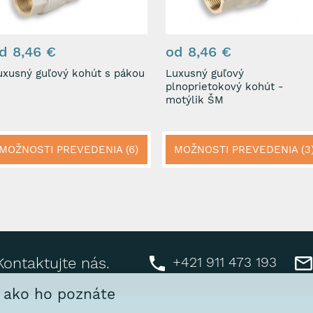
d 8,46 €
od 8,46 €
uxusný guľový kohút s pákou
Luxusný guľový
plnoprietokový kohút -
motýlik ŠM
MOŽNOSTI PREVEDENIA (6)
MOŽNOSTI PREVEDENIA (3
+421 911 473 193
Kontaktujte nás.
, ako ho poznáte