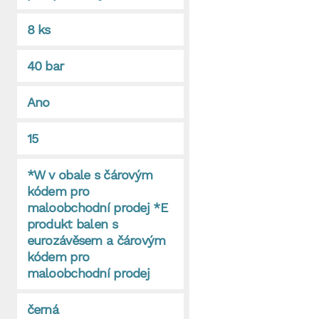
8 ks
40 bar
Ano
15
*W v obale s čárovým
kódem pro
maloobchodní prodej *E
produkt balen s
eurozávěsem a čárovým
kódem pro
maloobchodní prodej
černá