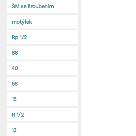
ŠM se šroubením
motýlek
Rp 1/2
88
40
56
15
R 1/2
13