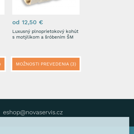
od 12,50 €
Luxusný plnoprietokový kohút
s motýlikom a šróbením ŠM
)
MOŽNOSTI PREVEDENIA (3)
eshop@novaservis.cz