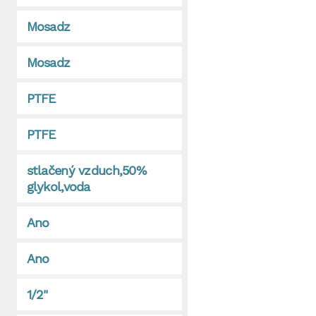
Mosadz
Mosadz
PTFE
PTFE
stlačený vzduch,50%
glykol,voda
Ano
Ano
1/2"