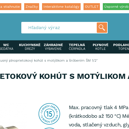
a stiahnutie
Značky
Interaktívne katalógy
OUTLET
Úsporné výrob
WC
KUCHYNSKÉ
ZÁHRADNÉ
TEPELNÁ
PLYNOVÉ
PODLAH
SEDÁTKA
DREZY
VYBAVENIE
ČERPADLA
KOTLE
TOPEN
usný plnoprietokový kohút s motýlikom a šróbením ŠM 1/2"
ETOKOVÝ KOHÚT S MOTÝLIKOM 
Max. pracovný tlak 4 MPa
(krátkodobo až 150 °C) M
voda, stlačený vzduch, gly