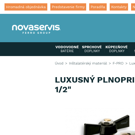
Hromadná objednávka
Predstavenie firmy
Poradňa
Kontakty
N
VODOVODNÉ
SPRCHOVÉ
KÚPEĽŇOVÉ
BATÉRIE
DOPLNKY
DOPLNKY
Úvod
Inštalatérský materiál
F-PRO
Lux
LUXUSNÝ PLNOPRI
1/2"