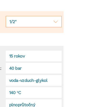
1/2"
15 rokov
:
40 bar
voda-vzduch-glykol
140 °C
plnoprůtočný