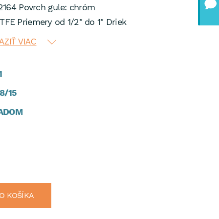
164 Povrch gule: chróm
PTFE Priemery od 1/2" do 1" Driek
hý závit Technické osvedčenie,
ZIŤ VIAC
nický atest
1
8/15
ADOM
O KOŠÍKA