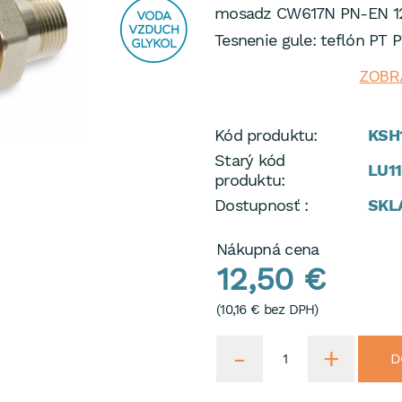
mosadz CW617N PN-EN 12
Tesnenie gule: teflón PT 
s maticou Plný prietok Dl
ZOBRA
vyhlásenie o zhode, hygie
Kód produktu:
KSH
Starý kód
LU11
produktu:
Dostupnosť :
SKL
Nákupná cena
12,50 €
(
10,16 €
bez DPH)
D