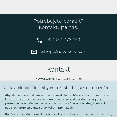
Potrebujete poradiť?
Kontaktujte nás.
+421 911 473 193
eshop@novaservis.cz
Kontakt
NOVASERVIS FERRO SK s. r .o.
Továrenská 3110/20J
IČO: 47130253
Nastavenie cookies: Aby web zostal tak, ako ho poznáte
905 01 Senica
IČ DPH: SK2023771640
Aby ste na našich stránkach rýchlo našli to, čo hľadáte, ušetrili množstvo
klikaní a nezobrazovali sa Vám reklamy na veci, ktoré Vás nezaujímajú,
potrebujeme od Vás súhlas so spracovaním súborov cookies, tj malých
súborov, ktoré sa ukladajú vo Vašom prehliadači.
Pre zákazníkov
Aktuality
Podľa cookies Vás na našich stránkach spoznáme a zobrazíme Vám ich tak,
O spoločnosti