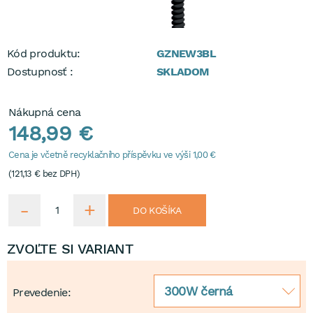
Kód produktu:
GZNEW3BL
Dostupnosť :
SKLADOM
Nákupná cena
148,99 €
Cena je včetně recyklačního příspěvku ve výši 1,00 €
(
121,13 €
bez DPH)
DO KOŠÍKA
ZVOĽTE SI VARIANT
300W černá
Prevedenie: