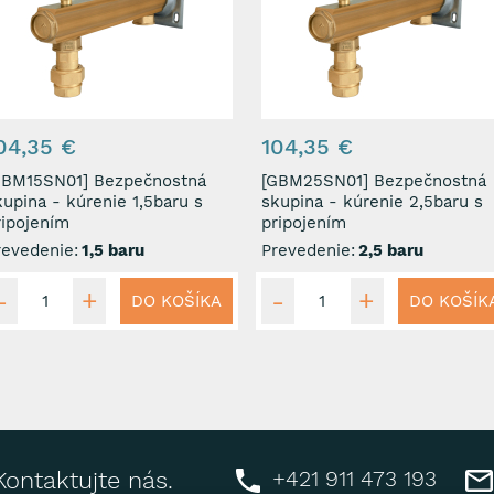
04,35 €
104,35 €
M15SN01] Bezpečnostná
[GBM25SN01] Bezpečnostná
kupina - kúrenie 1,5baru s
skupina - kúrenie 2,5baru s
ripojením
pripojením
revedenie:
1,5 baru
Prevedenie:
2,5 baru
DO KOŠÍKA
DO KOŠÍK
+421 911 473 193
Kontaktujte nás.