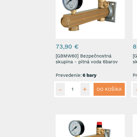
73,90 €
8
[GBMW60] Bezpečnostná
[GBM
skupina - pitná voda 6barov
s
Prevedenie:
6 bary
P
DO KOŠÍKA