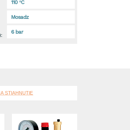
110 °C
Mosadz
6 bar
:
A STIAHNUTIE