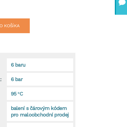
O KOŠÍKA
6 baru
:
6 bar
95 °C
balení s čárovým kódem
pro maloobchodní prodej