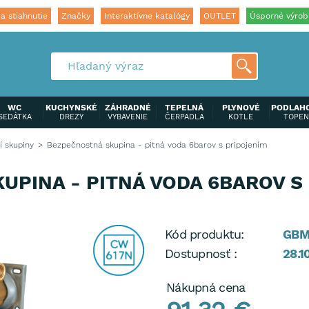
a stiahnutie
Značky
Interaktívne katalógy
OUTLET
Úsporné výrob
WC
KUCHYNSKÉ
ZÁHRADNÉ
TEPELNÁ
PLYNOVÉ
PODLAH
SEDÁTKA
DREZY
VYBAVENIE
ČERPADLA
KOTLE
TOPEN
 skupiny
Bezpečnostná skupina - pitná voda 6barov s pripojením
UPINA - PITNÁ VODA 6BAROV S
Kód produktu:
GBM
Dostupnosť :
28.1
Nákupná cena