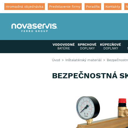
Hromadná objednávka
Predstavenie firmy
Poradňa
Kontakty
N
VODOVODNÉ
SPRCHOVÉ
KÚPEĽŇOVÉ
BATÉRIE
DOPLNKY
DOPLNKY
Úvod
Inštalatérský materiál
Bezpečnostní
BEZPEČNOSTNÁ SK