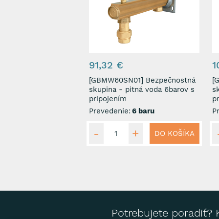
91,32 €
1
[GBMW60SN01] Bezpečnostná
[GB
skupina - pitná voda 6barov s
s
pripojením
p
Prevedenie:
6 baru
P
DO KOŠÍKA
Potrebujete poradiť? 