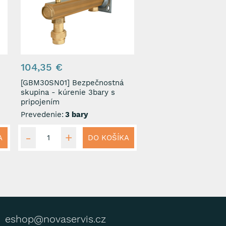
104,35 €
[GBM30SN01] Bezpečnostná
skupina - kúrenie 3bary s
pripojením
Prevedenie:
3 bary
A
DO KOŠÍKA
eshop@novaservis.cz