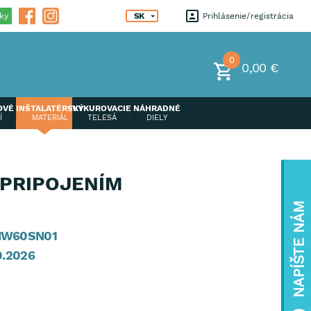
ky
SK
Prihlásenie
registrácia
0
0,00 €
OVÉ
INŠTALATÉRSKÝ
VYKUROVACIE
NÁHRADNÉ
Í
MATERIÁL
TELESÁ
DIELY
 PRIPOJENÍM
NAPÍŠTE NÁM
W60SN01
0.2026