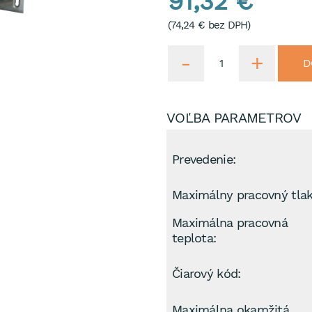
91,32 €
(
74,24 €
bez DPH)
D
VOĽBA PARAMETROV
Prevedenie:
Maximálny pracovný tlak
Maximálna pracovná
teplota:
Čiarový kód:
Maximálna okamžitá