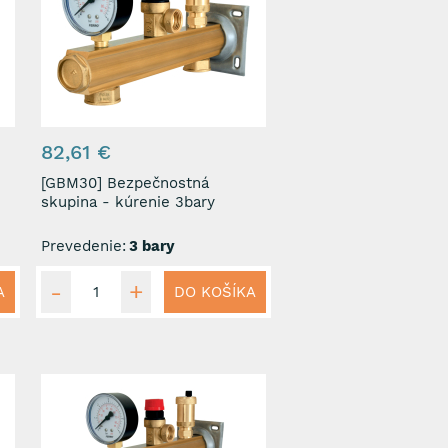
82,61 €
[GBM30] Bezpečnostná
skupina - kúrenie 3bary
Prevedenie:
3 bary
A
DO KOŠÍKA