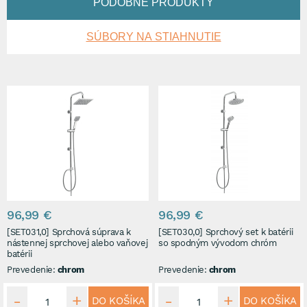
PODOBNÉ PRODUKTY
SÚBORY NA STIAHNUTIE
96,99 €
96,99 €
[SET031,0] Sprchová súprava k
[SET030,0] Sprchový set k batérii
nástennej sprchovej alebo vaňovej
so spodným vývodom chróm
batérii
Prevedenie:
chrom
Prevedenie:
chrom
DO KOŠÍKA
DO KOŠÍKA