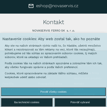
eshop@novaservis.cz
Kontakt
NOVASERVIS FERRO SK s. r .o.
Továrenská 3110/20J
IČO: 47130253
Nastavenie cookies: Aby web zostal tak, ako ho poznáte
905 01 Senica
IČ DPH: SK2023771640
Aby ste na našich stránkach rýchlo našli to, čo hľadáte, ušetrili množstvo
klikaní a nezobrazovali sa Vám reklamy na veci, ktoré Vás nezaujímajú,
potrebujeme od Vás súhlas so spracovaním súborov cookies, tj malých
súborov, ktoré sa ukladajú vo Vašom prehliadači.
Pre zákazníkov
Aktuality
Podľa cookies Vás na našich stránkach spoznáme a zobrazíme Vám ich tak,
O spoločnosti
aby všetko fungovalo správne a podľa Vašich preferencií.
Prečo nakupovať u nás
Interaktívne katalógy
Obchodné podmienky
Galvanovňa
Predstavenie firmy
Cookies, ktoré spracovávame na základe Vášho súhlasu, môžete
kedykoľvek udeliť alebo odvolať.
Doprava a platba
Stoláreň
Realizované projekty
Poradňa
Propagačná videa
Kontakt
Na stiahnutie
Fotografie z výroby
Kariéra
Povoliť všetky cookies
GDPR
Pomáhame
Whistleblowing
Nastavenie cookies
Iba technické cookies
Potvrdiť vybrané
Sledujte nás