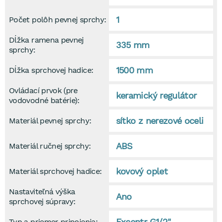
1
Počet polôh pevnej sprchy:
Dĺžka ramena pevnej
335 mm
sprchy:
1500 mm
Dĺžka sprchovej hadice:
Ovládací prvok (pre
keramický regulátor
vodovodné batérie):
sítko z nerezové oceli
Materiál pevnej sprchy:
ABS
Materiál ručnej sprchy:
kovový oplet
Materiál sprchovej hadice:
Nastaviteľná výška
Ano
sprchovej súpravy:
Excentr G1/2"
Typ a priemer pripojenia: