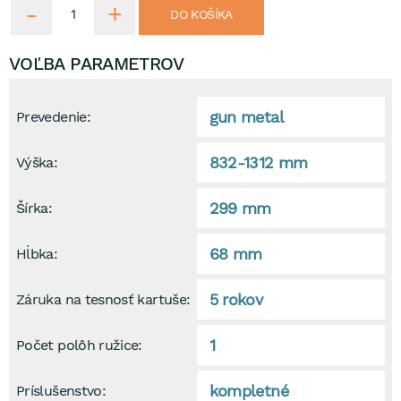
DO KOŠÍKA
VOĽBA PARAMETROV
gun metal
Prevedenie:
832-1312 mm
Výška:
299 mm
Šírka:
68 mm
Hĺbka:
5 rokov
Záruka na tesnosť kartuše:
1
Počet polôh ružice:
kompletné
Príslušenstvo: