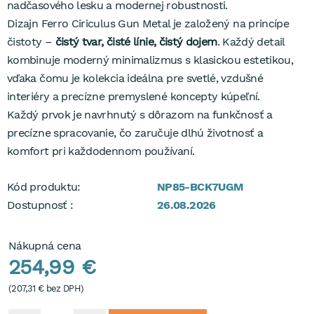
nadčasového lesku a modernej robustnosti.
dlhú životnosť a spoľahlivú prevádzku.
Dizajn Ferro Ciriculus Gun Metal je založený na princípe
Ľahká inštalácia, jednoduchá údržba, servis v domácnosti a
čistoty –
čistý tvar, čisté línie, čistý dojem
. Každý detail
predĺžená 5-ročná záruka
na kartušu poskytujú
kombinuje moderný minimalizmus s klasickou estetikou,
maximálny komfort a istotu pri každodennom používaní.
vďaka čomu je kolekcia ideálna pre svetlé, vzdušné
Pre jednotný a štýlový vzhľad celej kúpeľne odporúčame
interiéry a precízne premyslené koncepty kúpeľní.
kombinovať ju s
kúpeľňovými doplnkami Ferro Smile Gun
Každý prvok je navrhnutý s dôrazom na funkčnosť a
Metal
.
precízne spracovanie, čo zaručuje dlhú životnosť a
komfort pri každodennom používaní.
Kód produktu:
NP85-BCK7UGM
Dostupnosť :
26.08.2026
Nákupná cena
254,99 €
(
207,31 €
bez DPH)