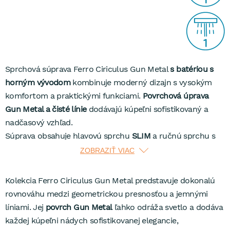
Sprchová súprava Ferro Ciriculus Gun Metal
s batériou s
horným vývodom
kombinuje moderný dizajn s vysokým
komfortom a praktickými funkciami.
Povrchová úprava
Gun Metal a čisté línie
dodávajú kúpeľni sofistikovaný a
nadčasový vzhľad.
Súprava obsahuje hlavovú sprchu
SLIM
a ručnú sprchu s
hadicou
Antitwist
, ktorá sa počas používania nikdy
ZOBRAZIŤ VIAC
nezamotáva, čím zaisťuje pohodlné sprchovanie. Obe
sprchové hlavice sú vybavené funkciou
Easy Clean
, ktorá
Kolekcia Ferro Ciriculus Gun Metal predstavuje dokonalú
umožňuje rýchle a jednoduché odstránenie vodného
rovnováhu medzi geometrickou presnosťou a jemnými
kameňa a nečistôt z trysiek jednoduchým dotykom prsta,
líniami. Jej
povrch Gun Metal
ľahko odráža svetlo a dodáva
čo výrazne uľahčuje údržbu a predlžuje životnosť sprchy.
každej kúpeľni nádych sofistikovanej elegancie,
Vysokokvalitné materiály a precízne spracovanie zaručujú