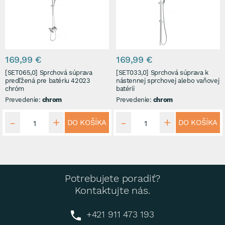
169,99 €
169,99 €
[SET065,0] Sprchová súprava
[SET033,0] Sprchová súprava k
predľžená pre batériu 42023
nástennej sprchovej alebo vaňovej
chróm
batérii
Prevedenie:
chrom
Prevedenie:
chrom
DO KOŠÍKA
DO KOŠÍKA
Potrebujete poradiť?
Kontaktujte nás.
+421 911 473 193