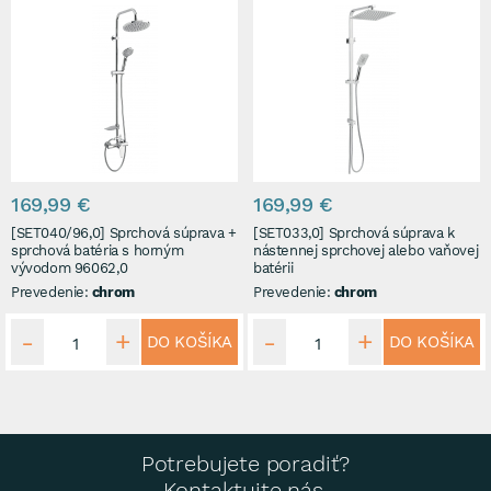
169,99 €
169,99 €
[SET040/96,0] Sprchová súprava +
[SET033,0] Sprchová súprava k
sprchová batéria s horným
nástennej sprchovej alebo vaňovej
vývodom 96062,0
batérii
Prevedenie:
chrom
Prevedenie:
chrom
DO KOŠÍKA
DO KOŠÍKA
Potrebujete poradiť?
Kontaktujte nás.