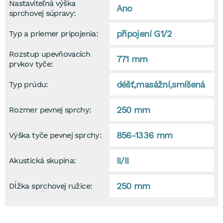
Nastaviteľná výška
Ano
sprchovej súpravy:
připojení G1/2
Typ a priemer pripojenia:
Rozstup upevňovacích
771 mm
prvkov tyče:
déšť,masážní,smíšená
Typ prúdu:
250 mm
Rozmer pevnej sprchy:
856-1336 mm
Výška tyče pevnej sprchy:
II/II
Akustická skupina:
250 mm
Dĺžka sprchovej ružice: