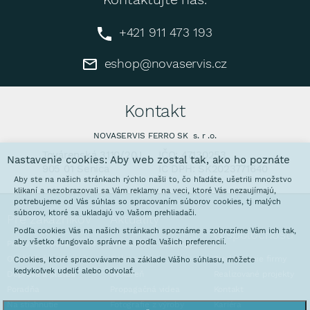
+421 911 473 193
eshop@novaservis.cz
Kontakt
NOVASERVIS FERRO SK s. r .o.
Továrenská 3110/20J
IČO: 47130253
Nastavenie cookies: Aby web zostal tak, ako ho poznáte
905 01 Senica
IČ DPH: SK2023771640
Aby ste na našich stránkach rýchlo našli to, čo hľadáte, ušetrili množstvo
klikaní a nezobrazovali sa Vám reklamy na veci, ktoré Vás nezaujímajú,
potrebujeme od Vás súhlas so spracovaním súborov cookies, tj malých
súborov, ktoré sa ukladajú vo Vašom prehliadači.
Pre zákazníkov
Aktuality
Podľa cookies Vás na našich stránkach spoznáme a zobrazíme Vám ich tak,
O spoločnosti
aby všetko fungovalo správne a podľa Vašich preferencií.
Prečo nakupovať u nás
Interaktívne katalógy
Obchodné podmienky
Galvanovňa
Predstavenie firmy
Cookies, ktoré spracovávame na základe Vášho súhlasu, môžete
kedykoľvek udeliť alebo odvolať.
Doprava a platba
Stoláreň
Realizované projekty
Poradňa
Propagačná videa
Kontakt
Na stiahnutie
Fotografie z výroby
Kariéra