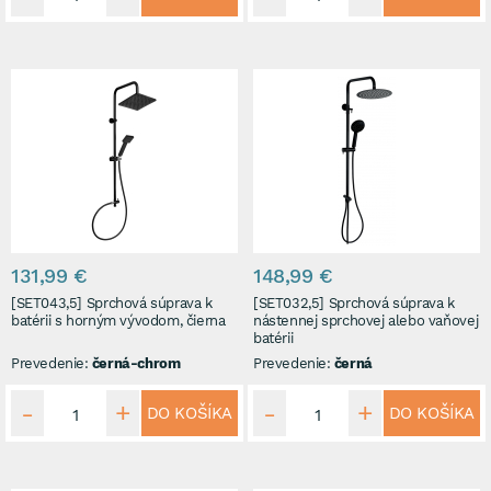
131,99 €
148,99 €
[SET043,5] Sprchová súprava k
[SET032,5] Sprchová súprava k
batérii s horným vývodom, čierna
nástennej sprchovej alebo vaňovej
batérii
Prevedenie:
černá-chrom
Prevedenie:
černá
DO KOŠÍKA
DO KOŠÍKA