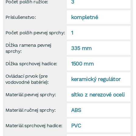
3
Počet polôh ružice:
kompletné
Príslušenstvo:
1
Počet polôh pevnej sprchy:
Dĺžka ramena pevnej
335 mm
sprchy:
1500 mm
Dĺžka sprchovej hadice:
Ovládací prvok (pre
keramický regulátor
vodovodné batérie):
sítko z nerezové oceli
Materiál pevnej sprchy:
ABS
Materiál ručnej sprchy:
PVC
Materiál sprchovej hadice: