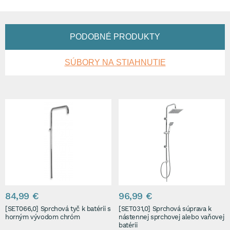
PODOBNÉ PRODUKTY
SÚBORY NA STIAHNUTIE
84,99 €
96,99 €
[SET066,0] Sprchová tyč k batérii s
[SET031,0] Sprchová súprava k
horným vývodom chróm
nástennej sprchovej alebo vaňovej
batérii