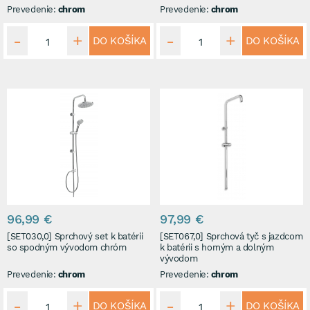
Prevedenie:
chrom
Prevedenie:
chrom
DO KOŠÍKA
DO KOŠÍKA
96,99 €
97,99 €
[SET030,0] Sprchový set k batérii
[SET067,0] Sprchová tyč s jazdcom
so spodným vývodom chróm
k batérii s horným a dolným
vývodom
Prevedenie:
chrom
Prevedenie:
chrom
DO KOŠÍKA
DO KOŠÍKA