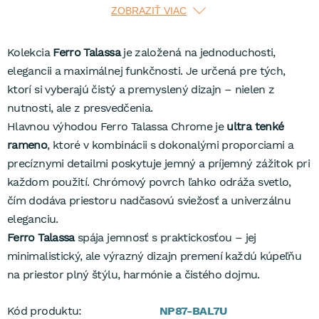
Súprava obsahuje sprchovú batériu
Ferro Talassa s horným
ZOBRAZIŤ VIAC
vývodom
, hlavovú sprchu
SLIM
, ktorá vyzerá ľahko a
moderne, a ručnú sprchu s funkciou
Easy Clean
pre ľahké
Kolekcia
Ferro Talassa
je založená na jednoduchosti,
odstraňovanie vodného kameňa. Súčasťou je aj
kovová
elegancii a maximálnej funkčnosti. Je určená pre tých,
hadica so systémom Antitwist
, ktorý zabraňuje krúteniu a
ktorí si vyberajú čistý a premyslený dizajn – nielen z
zaisťuje pohodlné používanie, a
praktický sklopný držiak
nutnosti, ale z presvedčenia.
ručnej sprchy
.
Hlavnou výhodou Ferro Talassa Chrome je
ultra tenké
Batéria Ferro Talassa je vyrobená z vysoko kvalitných
rameno
, ktoré v kombinácii s dokonalými proporciami a
materiálov s dôrazom na odolnosť a precízne spracovanie.
precíznymi detailmi poskytuje jemný a príjemný zážitok pri
Na kartušu sa vzťahuje
predĺžená 5-ročná záruka
.
každom použití. Chrómový povrch ľahko odráža svetlo,
čím dodáva priestoru nadčasovú sviežosť a univerzálnu
eleganciu.
Ferro Talassa
spája jemnosť s praktickosťou – jej
minimalistický, ale výrazný dizajn premení každú kúpeľňu
na priestor plný štýlu, harmónie a čistého dojmu.
Kód produktu:
NP87-BAL7U