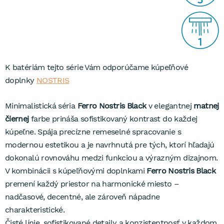
K batériám tejto série Vám odporúčame kúpeľňové
doplnky
NOSTRIS
Minimalistická séria
Ferro Nostris Black
v elegantnej
matnej
čiernej
farbe prináša sofistikovaný kontrast do každej
kúpeľne. Spája precízne remeselné spracovanie s
modernou estetikou a je navrhnutá pre tých, ktorí hľadajú
dokonalú rovnováhu medzi funkciou a výrazným dizajnom.
V kombinácii s kúpeľňovými doplnkami
Ferro Nostris Black
premení každý priestor na harmonické miesto –
nadčasové, decentné, ale zároveň nápadne
charakteristické.
Čisté línie, sofistikované detaily a konzistentnosť v každom