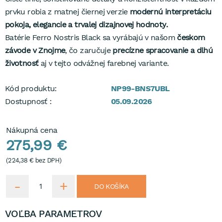
prvku robia z matnej čiernej verzie
modernú interpretáciu
pokoja, elegancie a trvalej dizajnovej hodnoty.
Batérie Ferro Nostris Black sa vyrábajú v našom
českom
závode v Znojme
, čo zaručuje
precízne spracovanie a dlhú
životnosť
aj v tejto odvážnej farebnej variante.
Kód produktu:
NP99-BNS7UBL
Dostupnosť :
05.09.2026
Nákupná cena
275,99 €
(
224,38 €
bez DPH)
DO KOŠÍKA
VOĽBA PARAMETROV