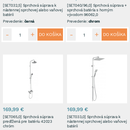
[SET032,5] Sprchová súprava k
[SET040/96,0] Sprchová súprava +
nástennej sprchovej alebo vaňovej
sprchová batéria s horným
batérii
vývodom 96062,0
Prevedenie:
černá
Prevedenie:
chrom
DO KOŠÍKA
DO KOŠÍKA
169,99 €
169,99 €
[SET065,0] Sprchová súprava
[SET033,0] Sprchová súprava k
predľžená pre batériu 42023
nástennej sprchovej alebo vaňovej
chróm
batérii