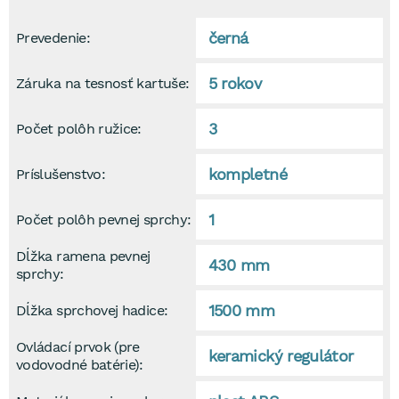
černá
Prevedenie:
5 rokov
Záruka na tesnosť kartuše:
3
Počet polôh ružice:
kompletné
Príslušenstvo:
1
Počet polôh pevnej sprchy:
Dĺžka ramena pevnej
430 mm
sprchy:
1500 mm
Dĺžka sprchovej hadice:
Ovládací prvok (pre
keramický regulátor
vodovodné batérie):