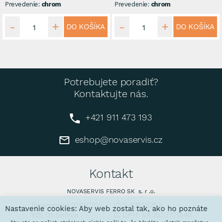
Prevedenie:
chrom
Prevedenie:
chrom
DO KOŠÍKA
DO KOŠÍKA
Potrebujete poradiť?
Kontaktujte nás.
+421 911 473 193
eshop@novaservis.cz
Kontakt
NOVASERVIS FERRO SK s. r .o.
Továrenská 3110/20J
IČO: 47130253
Nastavenie cookies: Aby web zostal tak, ako ho poznáte
905 01 Senica
IČ DPH: SK2023771640