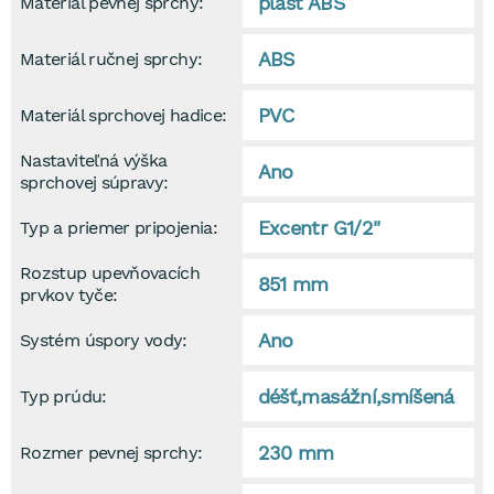
plast ABS
Materiál pevnej sprchy:
ABS
Materiál ručnej sprchy:
PVC
Materiál sprchovej hadice:
Nastaviteľná výška
Ano
sprchovej súpravy:
Excentr G1/2"
Typ a priemer pripojenia:
Rozstup upevňovacích
851 mm
prvkov tyče:
Ano
Systém úspory vody:
déšť,masážní,smíšená
Typ prúdu:
230 mm
Rozmer pevnej sprchy: