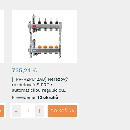
735,24 €
[FPR-RZPU12AB] Nerezový
rozdeľovač F-PRO s
automatickou reguláciou
prietoku 12 okruhov
Prevedenie:
12 okruhů
A
DO KOŠÍKA