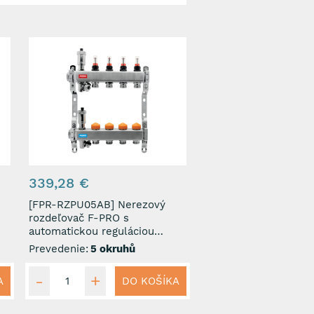
339,28 €
[FPR-RZPU05AB] Nerezový
rozdeľovač F-PRO s
automatickou reguláciou
prietoku 5 okruhov
Prevedenie:
5 okruhů
A
DO KOŠÍKA