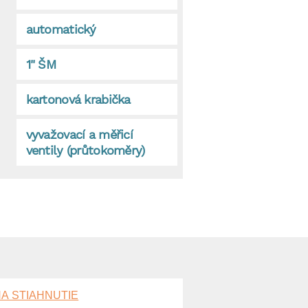
automatický
1" ŠM
kartonová krabička
vyvažovací a měřicí
ventily (průtokoměry)
A STIAHNUTIE