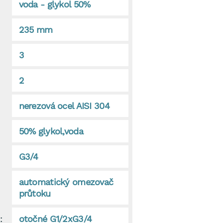
voda - glykol 50%
235 mm
3
2
nerezová ocel AISI 304
50% glykol,voda
G3/4
automatický omezovač
průtoku
:
otočné G1/2xG3/4