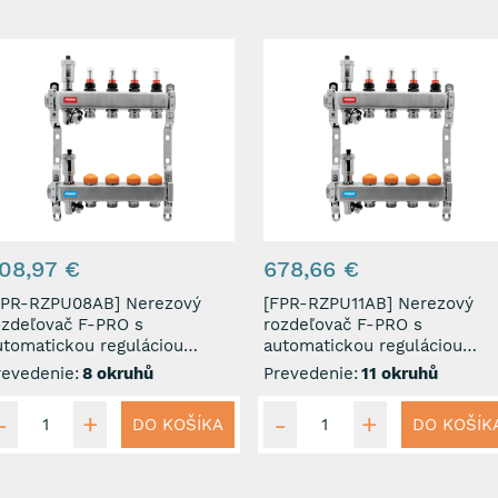
08,97 €
678,66 €
PR-RZPU08AB] Nerezový
[FPR-RZPU11AB] Nerezový
ozdeľovač F-PRO s
rozdeľovač F-PRO s
utomatickou reguláciou
automatickou reguláciou
rietoku 8 okruhov
prietoku 11 okruhov
revedenie:
8 okruhů
Prevedenie:
11 okruhů
DO KOŠÍKA
DO KOŠÍK