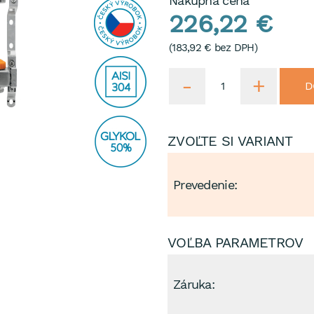
Nákupná cena
226,22 €
(
183,92 €
bez DPH)
D
ZVOĽTE SI VARIANT
Prevedenie:
VOĽBA PARAMETROV
Záruka: