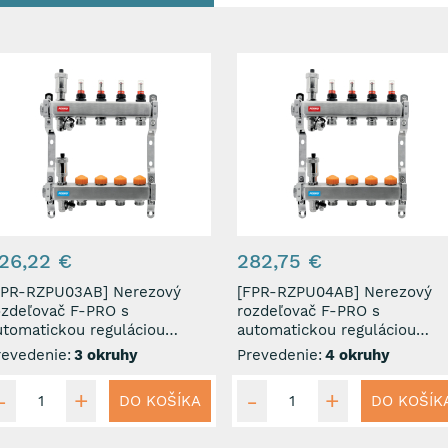
26,22 €
282,75 €
PR-RZPU03AB] Nerezový
[FPR-RZPU04AB] Nerezový
ozdeľovač F-PRO s
rozdeľovač F-PRO s
utomatickou reguláciou
automatickou reguláciou
rietoku 3 okruhy
prietoku 4 okruhy
revedenie:
3 okruhy
Prevedenie:
4 okruhy
DO KOŠÍKA
DO KOŠÍK