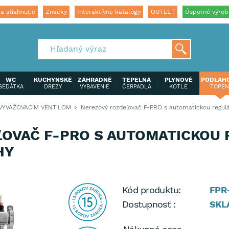
a stiahnutie
Značky
Interaktívne katalógy
OUTLET
Úsporné výrob
WC
KUCHYNSKÉ
ZÁHRADNÉ
TEPELNÁ
PLYNOVÉ
PODLAH
SEDÁTKA
DREZY
VYBAVENIE
ČERPADLA
KOTLE
TOPEN
VYVAŽOVACÍM VENTILOM
Nerezový rozdeľovač F-PRO s automatickou regulá
OVAČ F-PRO S AUTOMATICKOU 
HY
Kód produktu:
FPR
Dostupnosť :
SKL