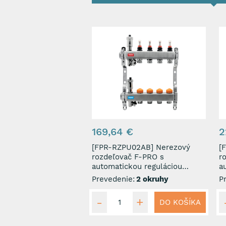
169,64 €
2
[FPR-RZPU02AB] Nerezový
[F
rozdeľovač F-PRO s
r
automatickou reguláciou
a
prietoku 2 okruhy
p
Prevedenie:
2 okruhy
P
DO KOŠÍKA