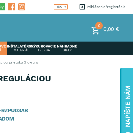
ky
SK
Prihlásenie
registrácia
0
0,00 €
OVÉ
INŠTALATÉRSKÝ
VYKUROVACIE
NÁHRADNÉ
Í
MATERIÁL
TELESÁ
DIELY
ciou prietoku 3 okruhy
REGULÁCIOU
NAPÍŠTE NÁM
-RZPU03AB
ADOM