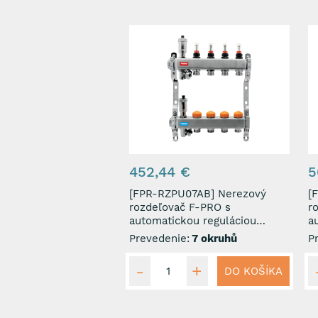
452,44 €
5
[FPR-RZPU07AB] Nerezový
[F
rozdeľovač F-PRO s
r
automatickou reguláciou
a
prietoku 7 okruhov
p
Prevedenie:
7 okruhů
P
DO KOŠÍKA