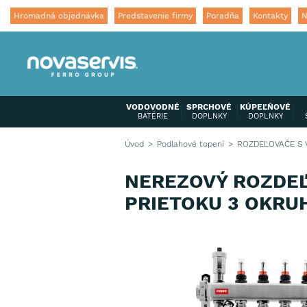
Hromadná objednávka
Predstavenie firmy
Poradňa
Kontakty
N
VODOVODNÉ
SPRCHOVÉ
KÚPEĽŇOVÉ
BATÉRIE
DOPLNKY
DOPLNKY
Úvod
Podlahové topení
ROZDEĽOVAČE S 
NEREZOVÝ ROZDEĽ
PRIETOKU 3 OKRU