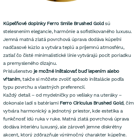
Kúpeľňové doplnky Ferro Smile Brushed Gold
sú
stelesnením elegancie, harmónie a sofistikovaného luxusu.
Jemná matná zlatá povrchová úprava dodáva kúpeľni
nadčasové kúzlo a vytvára teplú a príjemnú atmosféru,
zatiaľ čo čisté minimalistické línie vytvárajú pocit poriadku
a premysleného dizajnu.
Príslušenstvo
je možné inštalovať buď lepením alebo
vŕtaním
, takže si môžete zvoliť spôsob inštalácie podľa
typu povrchu a vlastných preferencií.
Každý detail – od mydelničky po vešiaky na uteráky –
dokonale ladí s batériami
Ferro Ciriculus Brushed Gold
, čím
vytvára harmonický a jednotný priestor, kde estetika a
funkčnosť idú ruka v ruke. Matná zlatá povrchová úprava
dodáva interiéru luxusný, ale zároveň jemne diskrétny
akcent, ktorý zdôrazňuje výnimočný charakter kúpeľne.