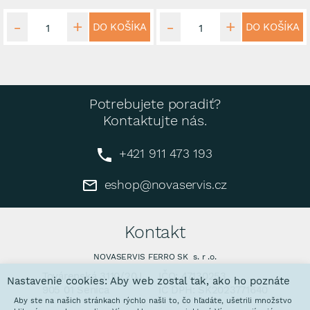
DO KOŠÍKA
DO KOŠÍKA
Potrebujete poradiť?
Kontaktujte nás.
+421 911 473 193
eshop@novaservis.cz
Kontakt
NOVASERVIS FERRO SK s. r .o.
Továrenská 3110/20J
IČO: 47130253
Nastavenie cookies: Aby web zostal tak, ako ho poznáte
905 01 Senica
IČ DPH: SK2023771640
Aby ste na našich stránkach rýchlo našli to, čo hľadáte, ušetrili množstvo