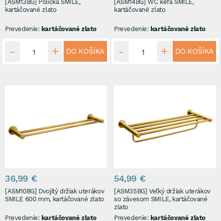
[ASM13BG] Polička SMILE,
[ASM14BG] WC kefa SMILE,
kartáčované zlato
kartáčované zlato
Prevedenie:
kartáčované zlato
Prevedenie:
kartáčované zlato
DO KOŠÍKA
DO KOŠÍKA
36,99 €
54,99 €
[ASM10BG] Dvojitý držiak uterákov
[ASM35BG] Veľký držiak uterákov
SMILE 600 mm, kartáčované zlato
so závesom SMILE, kartáčované
zlato
Prevedenie:
kartáčované zlato
Prevedenie:
kartáčované zlato