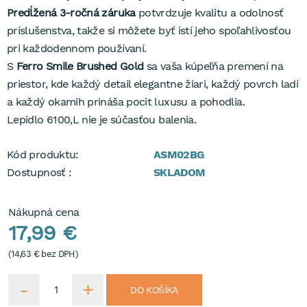
Predĺžená 3-ročná záruka
potvrdzuje kvalitu a odolnosť
príslušenstva, takže si môžete byť istí jeho spoľahlivosťou
pri každodennom používaní.
S
Ferro Smile Brushed Gold
sa vaša kúpeľňa premení na
priestor, kde každý detail elegantne žiari, každý povrch ladí
a každý okamih prináša pocit luxusu a pohodlia.
Lepidlo 6100,L nie je súčasťou balenia.
Kód produktu:
ASM02BG
Dostupnosť :
SKLADOM
Nákupná cena
17,99 €
(
14,63 €
bez DPH)
DO KOŠÍKA