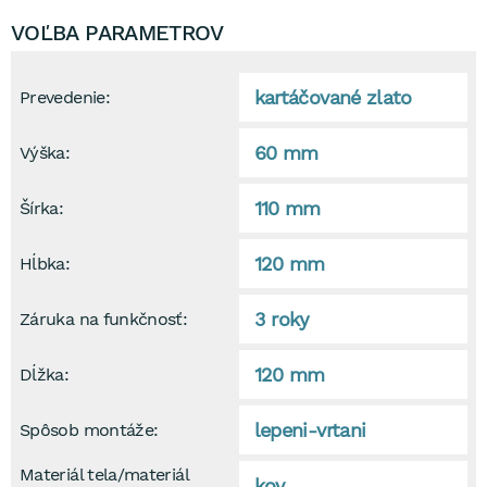
VOĽBA PARAMETROV
kartáčované zlato
Prevedenie:
60 mm
Výška:
110 mm
Šírka:
120 mm
Hĺbka:
3 roky
Záruka na funkčnosť:
120 mm
Dĺžka:
lepeni-vrtani
Spôsob montáže:
Materiál tela/materiál
kov