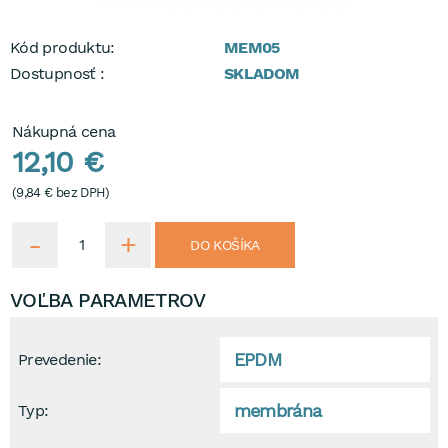
Kód produktu:
MEM05
Dostupnosť :
SKLADOM
Nákupná cena
12,10 €
(
9,84 €
bez DPH)
DO KOŠÍKA
VOĽBA PARAMETROV
EPDM
Prevedenie:
membrána
Typ: