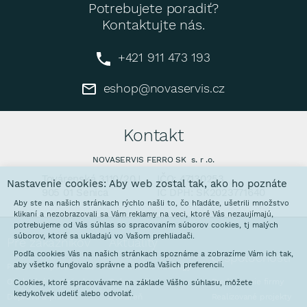
Potrebujete poradiť?
Kontaktujte nás.
+421 911 473 193
eshop@novaservis.cz
Kontakt
NOVASERVIS FERRO SK s. r .o.
Továrenská 3110/20J
IČO: 47130253
Nastavenie cookies: Aby web zostal tak, ako ho poznáte
905 01 Senica
IČ DPH: SK2023771640
Aby ste na našich stránkach rýchlo našli to, čo hľadáte, ušetrili množstvo
klikaní a nezobrazovali sa Vám reklamy na veci, ktoré Vás nezaujímajú,
potrebujeme od Vás súhlas so spracovaním súborov cookies, tj malých
súborov, ktoré sa ukladajú vo Vašom prehliadači.
Pre zákazníkov
Aktuality
Podľa cookies Vás na našich stránkach spoznáme a zobrazíme Vám ich tak,
O spoločnosti
aby všetko fungovalo správne a podľa Vašich preferencií.
Prečo nakupovať u nás
Interaktívne katalógy
Obchodné podmienky
Galvanovňa
Predstavenie firmy
Cookies, ktoré spracovávame na základe Vášho súhlasu, môžete
kedykoľvek udeliť alebo odvolať.
Doprava a platba
Stoláreň
Realizované projekty