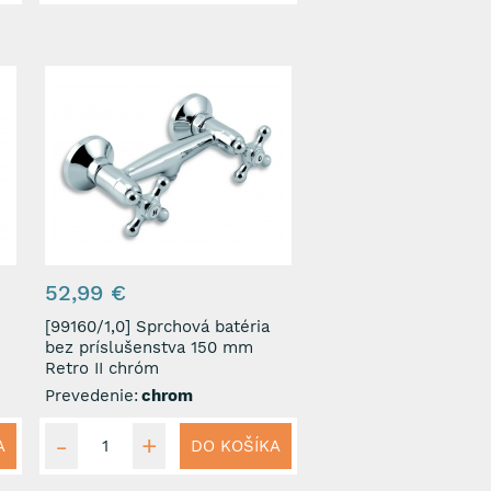
52,99 €
[99160/1,0] Sprchová batéria
bez príslušenstva 150 mm
Retro II chróm
Prevedenie:
chrom
A
DO KOŠÍKA