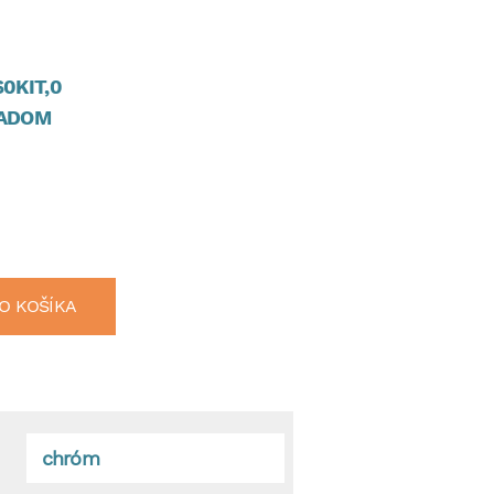
0KIT,0
ADOM
O KOŠÍKA
chróm