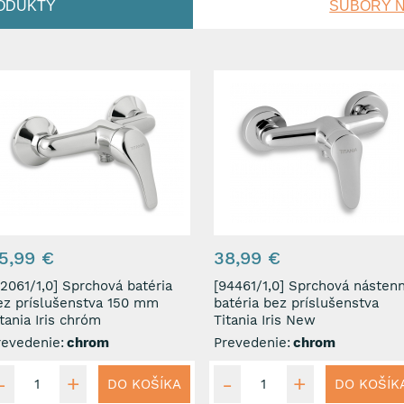
ODUKTY
SÚBORY N
5,99 €
38,99 €
61/1,0] Sprchová batéria
[94461/1,0] Sprchová nástenná
ez príslušenstva 150 mm
batéria bez príslušenstva
tania Iris chróm
Titania Iris New
revedenie:
chrom
Prevedenie:
chrom
DO KOŠÍKA
DO KOŠÍK