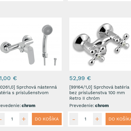
1,00 €
52,99 €
1,0] Sprchová nástenná
[99164/1,0] Sprchová batéria
atéria s príslušenstvom
bez príslušenstva 100 mm
Retro II chróm
revedenie:
chrom
Prevedenie:
chrom
DO KOŠÍKA
DO KOŠÍK