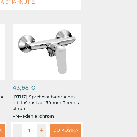
A STIAHNUTIE
43,98 €
[BTH7] Sprchová batéria bez
príslušenstva 150 mm Themis,
chróm
Prevedenie:
chrom
A
DO KOŠÍKA