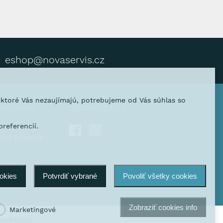
eshop@novaservis.cz
, ktoré Vás nezaujímajú, potrebujeme od Vás súhlas so
ločnosti
Sledujte nás
referencií.
venie firmy
vané projekty
blowing
ookies
Potvrdiť vybrané
Povoliť všetky cookies
Zobraziť cookies info
Marketingové
ustratívne.