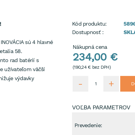
Kód produktu:
5896
!
Dostupnosť :
SKL
INOVÁCIA sú 4 hlavné
Nákupná cena
etalia 58.
234,00 €
nto rad batérií s
(
190,24 €
bez DPH)
e užívateľom väčší
nižuje výdavky
D
VOĽBA PARAMETROV
Prevedenie: