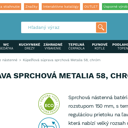
a stiahnutie
Značky
Interaktívne katalógy
OUTLET
Úsporné výrob
WC
KUCHYNSKÉ
ZÁHRADNÉ
TEPELNÁ
PLYNOVÉ
PODLAH
SEDÁTKA
DREZY
VYBAVENIE
ČERPADLA
KOTLE
TOPEN
e nástenné
Kúpeľňová súprava sprchová Metalia 58, chróm
VA SPRCHOVÁ METALIA 58, CH
Sprchová nástenná batér
rozstupom 150 mm, s term
reguláciou prietoku na ľav
která nabízí velký rozsah