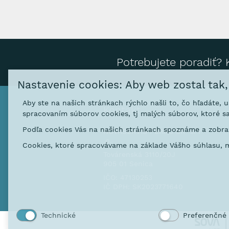
Potrebujete poradiť? 
Nastavenie cookies: Aby web zostal tak
Aby ste na našich stránkach rýchlo našli to, čo hľadáte, 
Kontakt
spracovaním súborov cookies, tj malých súborov, ktoré sa
Podľa cookies Vás na našich stránkach spoznáme a zobraz
NOVASERVIS FERRO SK s. r
.o.
Cookies, ktoré spracovávame na základe Vášho súhlasu, m
Továrenská 3110/20J
905 01 Senica
IČO: 47130253
IČ DPH: SK2023771640
Technické
Preferenčné