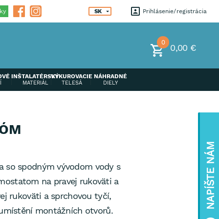
ky
SK
Prihlásenie
registrácia
0
0,00 €
OVÉ
INŠTALATÉRSKÝ
VYKUROVACIE
NÁHRADNÉ
Í
MATERIÁL
TELESÁ
DIELY
RÓM
NAPÍŠTE NÁM
ia so spodným vývodom vody s
ostatom na pravej rukoväti a
ej rukoväti a sprchovou tyčí,
 umístění montážních otvorů.