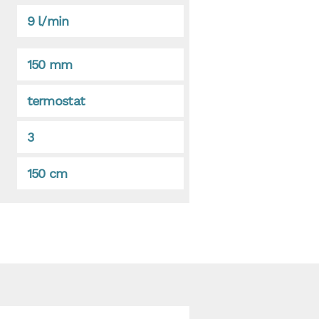
9 l/min
150 mm
termostat
3
150 cm