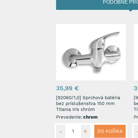
PODOBNÉ PR
35,99 €
3
[92060/1,0] Sprchová batéria
[920
bez príslušenstva 150 mm
b
Titania Iris chróm
Ti
Prevedenie:
chrom
P
DO KOŠÍKA