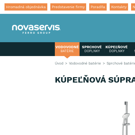
Hromadná objednávka
Predstavenie firmy
Poradňa
Kontakty
N
VODOVODNÉ
SPRCHOVÉ
KÚPEĽŇOVÉ
BATÉRIE
DOPLNKY
DOPLNKY
Úvod
Vodovodné batérie
Sprchové batéri
KÚPEĽŇOVÁ SÚPRA