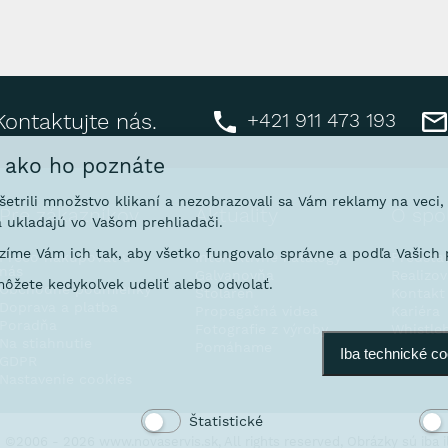
+421 911 473 193
Kontaktujte nás.
, ako ho poznáte
ušetrili množstvo klikaní a nezobrazovali sa Vám reklamy na veci
Pre zákazníkov
Aktuality
O spo
 ukladajú vo Vašom prehliadači.
íme Vám ich tak, aby všetko fungovalo správne a podľa Vašich p
Prečo nakupovať u
Interaktívne katalógy
Predsta
nás
Galvanovňa
Realizo
ôžete kedykoľvek udeliť alebo odvolať.
Obchodné podmienky
Stoláreň
Kontakt
Doprava a platba
Propagačná videa
Kariéra
Poradňa
Fotografie z výroby
Whistle
Na stiahnutie
Pomáhame
Iba technické c
GDPR
Nastavenie cookies
Štatistické
©2006 - 2026 www.novaservis.sk, All rights reserved, Obrázky sú iba il