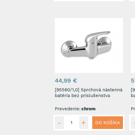
44,99 €
5
[95560/1,0] Sprchová nástenná
[9026
batéria bez príslušenstva
b
Prevedenie:
chrom
P
DO KOŠÍKA