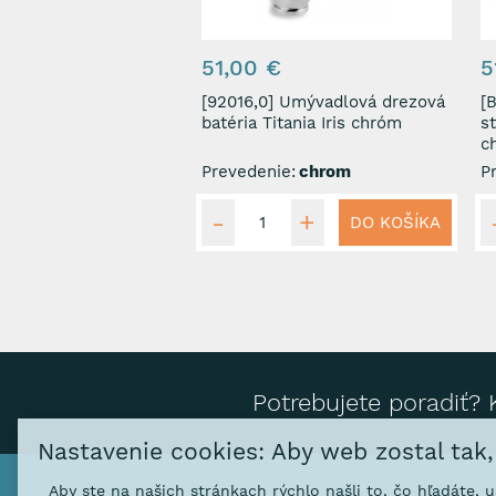
51,00 €
5
[92016,0] Umývadlová drezová
[BFO
batéria Titania Iris chróm
s
c
Prevedenie:
chrom
P
DO KOŠÍKA
Potrebujete poradiť? 
Nastavenie cookies: Aby web zostal tak
Aby ste na našich stránkach rýchlo našli to, čo hľadáte, 