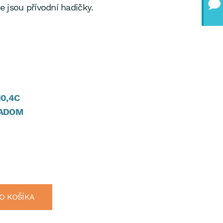
 jsou přívodní hadičky.
10,4C
ADOM
O KOŠÍKA