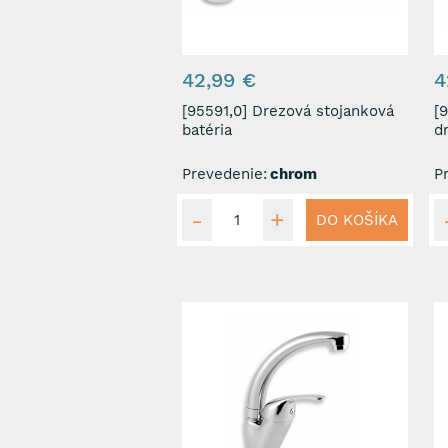
42,99 €
4
[95591,0] Drezová stojanková
[955
batéria
d
Prevedenie:
chrom
P
DO KOŠÍKA