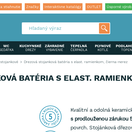
a stiahnutie
Značky
Interaktívne katalógy
OUTLET
Úsporné výrob
WC
KUCHYNSKÉ
ZÁHRADNÉ
TEPELNÁ
PLYNOVÉ
PODLAH
SEDÁTKA
DREZY
VYBAVENIE
ČERPADLA
KOTLE
TOPEN
 stojankové
Drezová stojanková batéria s elast. ramienkom, čierna-nerez
VÁ BATÉRIA S ELAST. RAMIENK
Kvalitní a odolná kerami
s prodlouženou zárukou 5
povrch. Stojánková dřezov