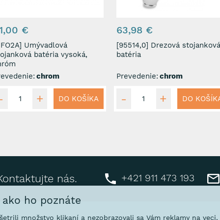
1,00 €
63,98 €
2A] Umývadlová
[95514,0] Drezová stojanková
tojanková batéria vysoká,
batéria
hróm
revedenie:
chrom
Prevedenie:
chrom
DO KOŠÍKA
DO KOŠÍK
+421 911 473 193
Kontaktujte nás.
, ako ho poznáte
ušetrili množstvo klikaní a nezobrazovali sa Vám reklamy na veci