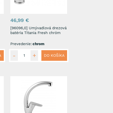
46,99 €
[96096,0] Umývadlová drezová
batéria Titania Fresh chróm
Prevedenie:
chrom
A
DO KOŠÍKA