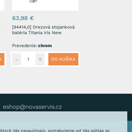
63,98 €
[94414,0] Drezová stojanková
batéria Titania Iris New
Prevedenie:
chrom
A
DO KOŠÍKA
eshop@novaservis.cz
, ktoré Vás nezaujímajú, potrebujeme od Vás súhlas so