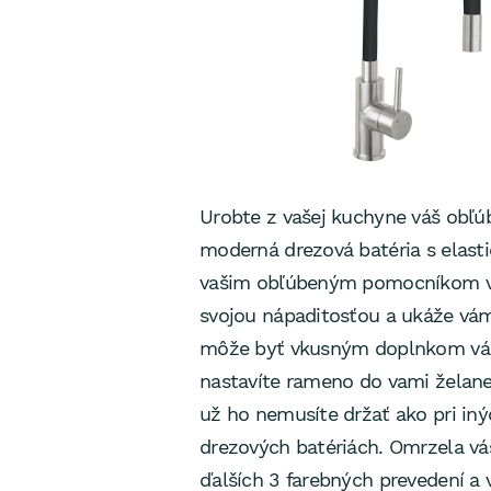
Urobte z vašej kuchyne váš obľúb
moderná drezová batéria s ela
vašim obľúbeným pomocníkom v 
svojou nápaditosťou a ukáže vám
môže byť vkusným doplnkom vášho
nastavíte rameno do vami želane
už ho nemusíte držať ako pri in
drezových batériách. Omrzela vás
ďalších 3 farebných prevedení a