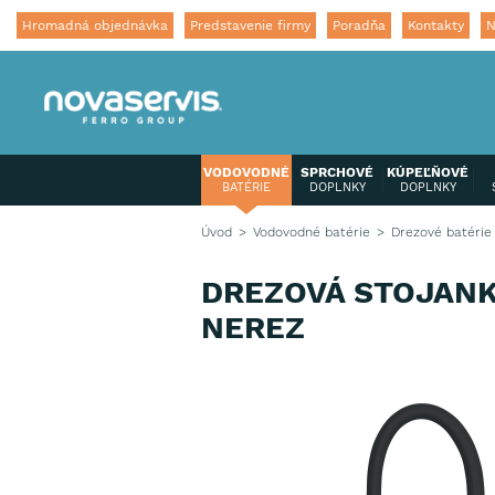
Hromadná objednávka
Predstavenie firmy
Poradňa
Kontakty
N
VODOVODNÉ
SPRCHOVÉ
KÚPEĽŇOVÉ
BATÉRIE
DOPLNKY
DOPLNKY
Úvod
Vodovodné batérie
Drezové batérie
DREZOVÁ STOJANKO
NEREZ