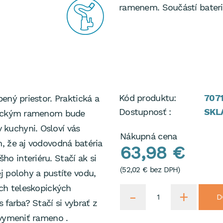
ramenem. Součástí baterie
Kód produktu:
707
ený priestor. Praktická a
Dostupnosť :
SKL
stickým ramenom bude
kuchyni. Osloví vás
Nákupná cena
, že aj vodovodná batéria
63,98 €
 interiéru. Stačí ak si
(
52,02 €
bez DPH)
j polohy a pustíte vodu,
ých teleskopických
D
 farba? Stačí si vybrať z
 vymeniť rameno .