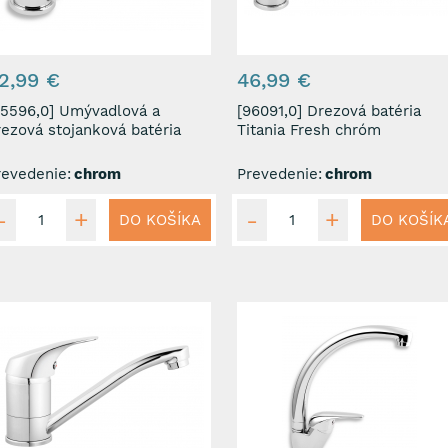
2,99 €
46,99 €
96,0] Umývadlová a
[96091,0] Drezová batéria
rezová stojanková batéria
Titania Fresh chróm
revedenie:
chrom
Prevedenie:
chrom
DO KOŠÍKA
DO KOŠÍK