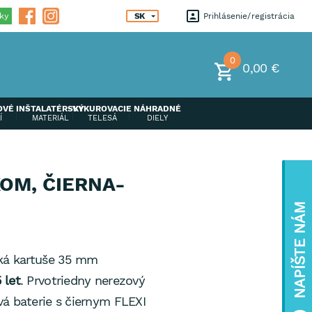
ky
SK
Prihlásenie
registrácia
0
0,00 €
OVÉ
INŠTALATÉRSKÝ
VYKUROVACIE
NÁHRADNÉ
Í
MATERIÁL
TELESÁ
DIELY
OM, ČIERNA-
NAPÍŠTE NÁM
cká kartuše 35 mm
 let
. Prvotriedny nerezový
á baterie s čiernym FLEXI