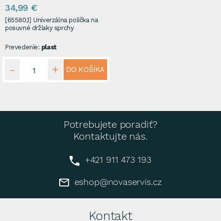
34,99 €
[65580,1] Univerzálna polička na
posuvné držiaky sprchy
Prevedenie:
plast
DO KOŠÍKA
Potrebujete poradiť?
Kontaktujte nás.
+421 911 473 193
eshop@novaservis.cz
Kontakt