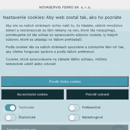
NOVASERVIS FERRO SK s. r .o.
Továrenská 3110/20J
IČO: 47130253
Nastavenie cookies: Aby web zostal tak, ako ho poznáte
905 01 Senica
IČ DPH: SK2023771640
Aby ste na našich stránkach rýchlo našli to, čo hľadáte, ušetrili množstvo
klikaní a nezobrazovali sa Vám reklamy na veci, ktoré Vás nezaujímajú,
potrebujeme od Vás súhlas so spracovaním súborov cookies, tj malých
súborov, ktoré sa ukladajú vo Vašom prehliadači.
Pre zákazníkov
Aktuality
Podľa cookies Vás na našich stránkach spoznáme a zobrazíme Vám ich tak,
O spoločnosti
aby všetko fungovalo správne a podľa Vašich preferencií.
Prečo nakupovať u nás
Interaktívne katalógy
Obchodné podmienky
Galvanovňa
Predstavenie firmy
Cookies, ktoré spracovávame na základe Vášho súhlasu, môžete
kedykoľvek udeliť alebo odvolať.
Doprava a platba
Stoláreň
Realizované projekty
Poradňa
Propagačná videa
Kontakt
Na stiahnutie
Fotografie z výroby
Kariéra
Povoliť všetky cookies
GDPR
Pomáhame
Whistleblowing
Nastavenie cookies
Iba technické cookies
Potvrdiť vybrané
Sledujte nás
Technické
Preferenčné
Štatistické
Marketingové
Zobraziť cookies info