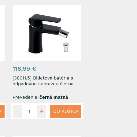
118,99 €
[38011,5] Bidetová batéria s
odpadovou súpravou čierna
Prevedenie:
černá matná
A
DO KOŠÍKA