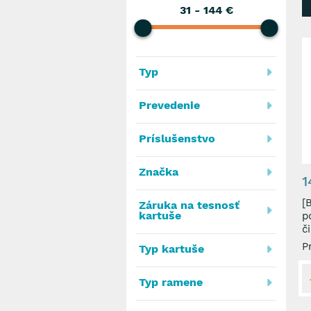
31
-
144
€
Typ
Prevedenie
Príslušenstvo
Značka
1
[B
Záruka na tesnosť
kartuše
p
č
P
Typ kartuše
Typ ramene