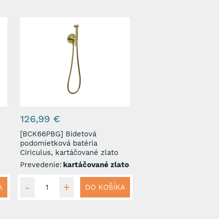
126,99 €
[BCK66PBG] Bidetová
podomietková batéria
Ciriculus, kartáčované zlato
Prevedenie:
kartáčované zlato
A
DO KOŠÍKA