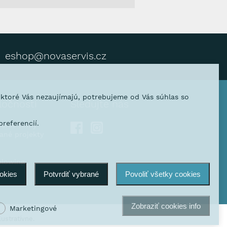
eshop@novaservis.cz
, ktoré Vás nezaujímajú, potrebujeme od Vás súhlas so
ločnosti
Sledujte nás
referencií.
venie firmy
vané projekty
blowing
ookies
Potvrdiť vybrané
Povoliť všetky cookies
Zobraziť cookies info
Marketingové
ustratívne.