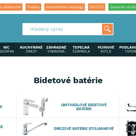
a stiahnutie
Značky
Interaktívne katalógy
OUTLET
Úsporné výrob
WC
KUCHYNSKÉ
ZÁHRADNÉ
TEPELNÁ
PLYNOVÉ
PODLAH
SEDÁTKA
DREZY
VYBAVENIE
ČERPADLA
KOTLE
TOPEN
e
Bidetové batérie
UMÝVADLOVÉ BIDETOVÉ
E
BATÉRIE
IE
DREZOVÉ BATÉRIE STOJANKOVÉ