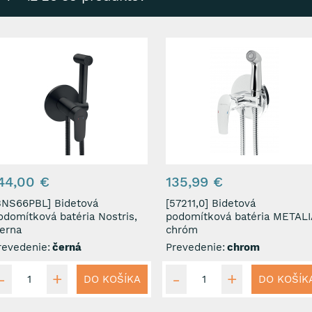
44,00 €
135,99 €
NS66PBL] Bidetová
[57211,0] Bidetová
odomítková batéria Nostris,
podomítková batéria METALI
ierna
chróm
revedenie:
černá
Prevedenie:
chrom
DO KOŠÍKA
DO KOŠÍK