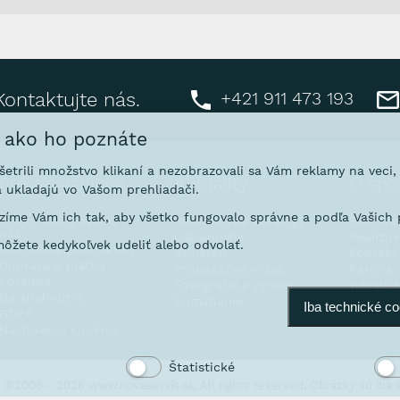
+421 911 473 193
Kontaktujte nás.
, ako ho poznáte
ušetrili množstvo klikaní a nezobrazovali sa Vám reklamy na veci
Pre zákazníkov
Aktuality
O spo
 ukladajú vo Vašom prehliadači.
íme Vám ich tak, aby všetko fungovalo správne a podľa Vašich p
Prečo nakupovať u
Interaktívne katalógy
Predsta
nás
Galvanovňa
Realizo
ôžete kedykoľvek udeliť alebo odvolať.
Obchodné podmienky
Stoláreň
Kontakt
Doprava a platba
Propagačná videa
Kariéra
Poradňa
Fotografie z výroby
Whistle
Na stiahnutie
Pomáhame
Iba technické c
GDPR
Nastavenie cookies
Štatistické
©2006 - 2026 www.novaservis.sk, All rights reserved, Obrázky sú iba il