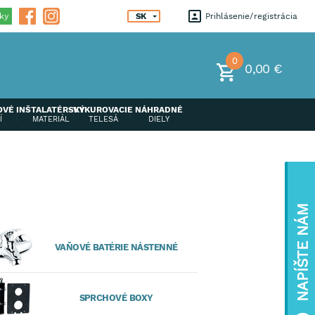
ky
SK
Prihlásenie
registrácia
0
0,00 €
OVÉ
INŠTALATÉRSKÝ
VYKUROVACIE
NÁHRADNÉ
Í
MATERIÁL
TELESÁ
DIELY
NAPÍŠTE NÁM
VAŇOVÉ BATÉRIE NÁSTENNÉ
SPRCHOVÉ BOXY