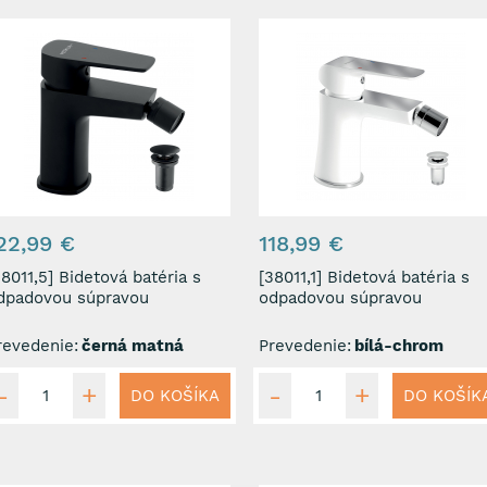
22,99 €
118,99 €
1,5] Bidetová batéria s
[38011,1] Bidetová batéria s
dpadovou súpravou
odpadovou súpravou
revedenie:
černá matná
Prevedenie:
bílá-chrom
DO KOŠÍKA
DO KOŠÍK