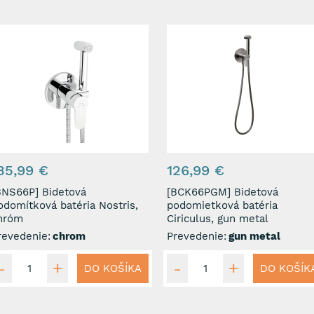
35,99 €
126,99 €
S66P] Bidetová
[BCK66PGM] Bidetová
odomítková batéria Nostris,
podomietková batéria
hróm
Ciriculus, gun metal
revedenie:
chrom
Prevedenie:
gun metal
DO KOŠÍKA
DO KOŠÍK