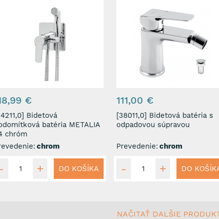
18,99 €
111,00 €
211,0] Bidetová
[38011,0] Bidetová batéria s
odomítková batéria METALIA
odpadovou súpravou
4 chróm
revedenie:
chrom
Prevedenie:
chrom
DO KOŠÍKA
DO KOŠÍK
NAČITAŤ DALŠIE PRODUK