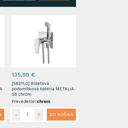
135,99 €
[58211,0] Bidetová
A
podomítková batéria METALIA
58 chróm
Prevedenie:
chrom
A
DO KOŠÍKA