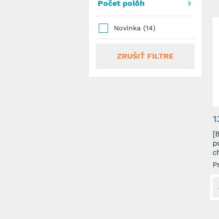
Počet polôh
Novinka (14)
ZRUŠIŤ FILTRE
1
[BN
p
c
P