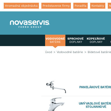
Hromadná objednávka
Predstavenie firmy
Poradňa
Kontakty
N
VODOVODNÉ
SPRCHOVÉ
KÚPEĽŇOVÉ
BATÉRIE
DOPLNKY
DOPLNKY
Úvod
Vodovodné batérie
Bidetové batéri
PANELÁKOVÉ BATÉRI
UMÝVADLOVÉ BATÉR
STOJANKOVÉ