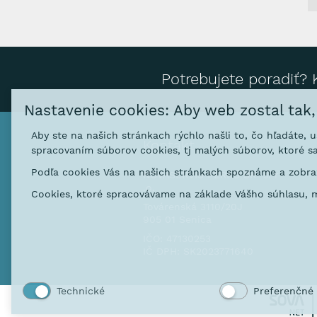
Potrebujete poradiť? 
Nastavenie cookies: Aby web zostal tak
Aby ste na našich stránkach rýchlo našli to, čo hľadáte, 
Kontakt
spracovaním súborov cookies, tj malých súborov, ktoré sa
Podľa cookies Vás na našich stránkach spoznáme a zobraz
NOVASERVIS FERRO SK s. r
.o.
Cookies, ktoré spracovávame na základe Vášho súhlasu, m
Továrenská 3110/20J
905 01 Senica
IČO: 47130253
IČ DPH: SK2023771640
Technické
Preferenčné