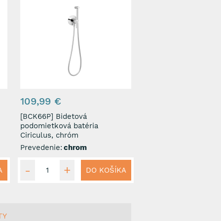
109,99 €
[BCK66P] Bidetová
podomietková batéria
Ciriculus, chróm
Prevedenie:
chrom
A
DO KOŠÍKA
TY