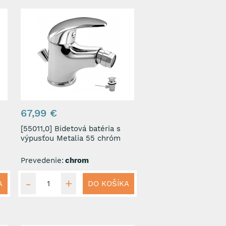
67,99 €
[55011,0] Bidetová batéria s
výpusťou Metalia 55 chróm
Prevedenie:
chrom
A
DO KOŠÍKA