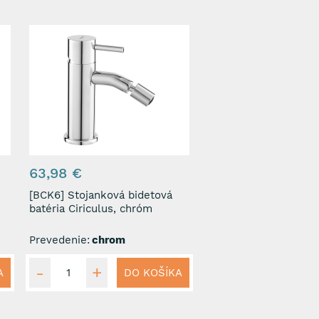
63,98 €
[BCK6] Stojanková bidetová
batéria Ciriculus, chróm
Prevedenie:
chrom
A
DO KOŠÍKA