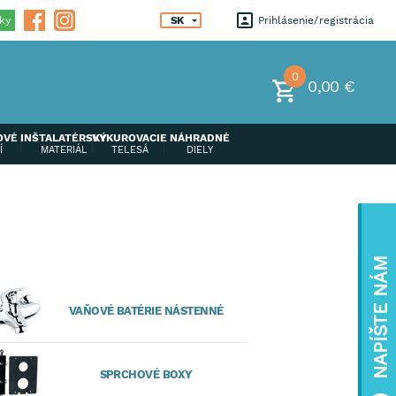
ky
SK
Prihlásenie
registrácia
0
0,00 €
OVÉ
INŠTALATÉRSKÝ
VYKUROVACIE
NÁHRADNÉ
Í
MATERIÁL
TELESÁ
DIELY
NAPÍŠTE NÁM
VAŇOVÉ BATÉRIE NÁSTENNÉ
SPRCHOVÉ BOXY