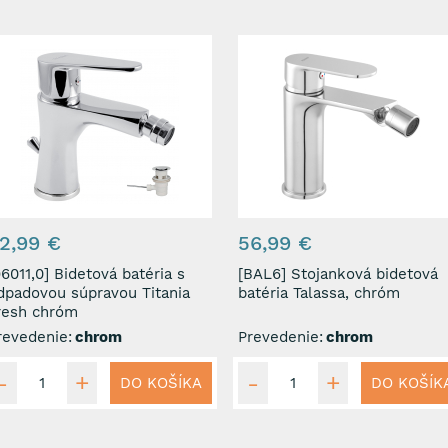
2,99 €
56,99 €
1,0] Bidetová batéria s
[BAL6] Stojanková bidetová
dpadovou súpravou Titania
batéria Talassa, chróm
resh chróm
revedenie:
chrom
Prevedenie:
chrom
DO KOŠÍKA
DO KOŠÍK