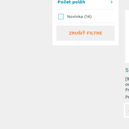
Počet polôh
Novinka (14)
ZRUŠIŤ FILTRE
5
[9601
o
F
P