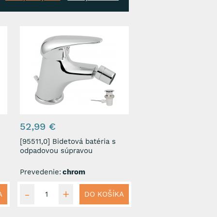
52,99 €
[95511,0] Bidetová batéria s
odpadovou súpravou
Prevedenie:
chrom
A
DO KOŠÍKA