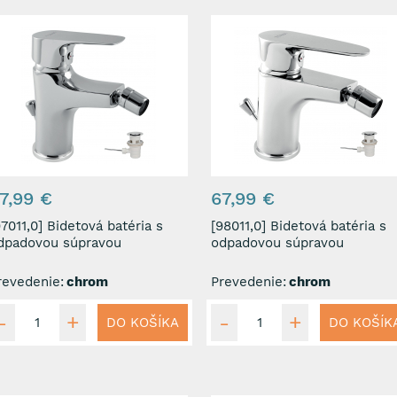
7,99 €
67,99 €
1,0] Bidetová batéria s
[98011,0] Bidetová batéria s
dpadovou súpravou
odpadovou súpravou
revedenie:
chrom
Prevedenie:
chrom
DO KOŠÍKA
DO KOŠÍK