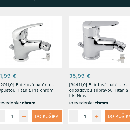
1,99 €
35,99 €
1,0] Bidetová batéria s
[94411,0] Bidetová batéria s
ýpusťou Titania Iris chróm
odpadovou súpravou Titania
Iris New
revedenie:
chrom
Prevedenie:
chrom
DO KOŠÍKA
DO KOŠÍK