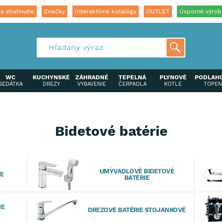
a stiahnutie
Značky
Interaktívne katalógy
OUTLET
Úsporné výrob
WC
KUCHYNSKÉ
ZÁHRADNÉ
TEPELNÁ
PLYNOVÉ
PODLAH
SEDÁTKA
DREZY
VYBAVENIE
ČERPADLA
KOTLE
TOPEN
e
Bidetové batérie
UMÝVADLOVÉ BIDETOVÉ
E
BATÉRIE
IE
DREZOVÉ BATÉRIE STOJANKOVÉ