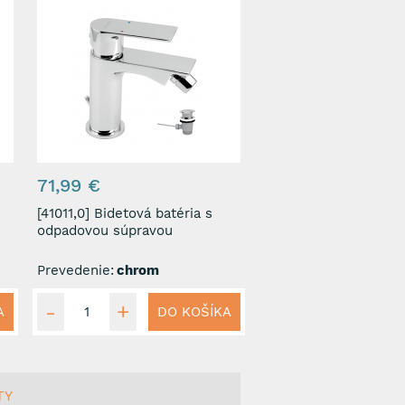
71,99 €
[41011,0] Bidetová batéria s
odpadovou súpravou
Prevedenie:
chrom
A
DO KOŠÍKA
TY