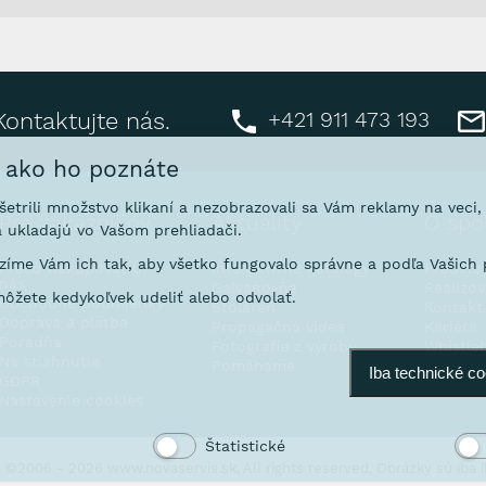
+421 911 473 193
Kontaktujte nás.
, ako ho poznáte
ušetrili množstvo klikaní a nezobrazovali sa Vám reklamy na veci
Pre zákazníkov
Aktuality
O spo
 ukladajú vo Vašom prehliadači.
íme Vám ich tak, aby všetko fungovalo správne a podľa Vašich p
Prečo nakupovať u
Interaktívne katalógy
Predsta
nás
Galvanovňa
Realizo
ôžete kedykoľvek udeliť alebo odvolať.
Obchodné podmienky
Stoláreň
Kontakt
Doprava a platba
Propagačná videa
Kariéra
Poradňa
Fotografie z výroby
Whistle
Na stiahnutie
Pomáhame
Iba technické c
GDPR
Nastavenie cookies
Štatistické
©2006 - 2026 www.novaservis.sk, All rights reserved, Obrázky sú iba il