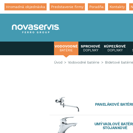
Hromadná objednávka
Predstavenie firmy
Poradňa
Kontakty
N
VODOVODNÉ
SPRCHOVÉ
KÚPEĽŇOVÉ
BATÉRIE
DOPLNKY
DOPLNKY
Úvod
Vodovodné batérie
Bidetové batéri
PANELÁKOVÉ BATÉRI
UMÝVADLOVÉ BATÉR
STOJANKOVÉ