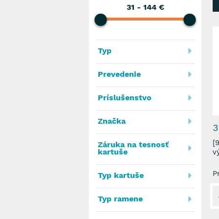
31
-
144
€
Typ
Prevedenie
Príslušenstvo
Značka
3
[9201
Záruka na tesnosť
kartuše
v
P
Typ kartuše
Typ ramene