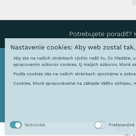
Potrebujete poradiť? 
Nastavenie cookies: Aby web zostal tak
Aby ste na našich stránkach rýchlo našli to, čo hľadáte, 
Kontakt
spracovaním súborov cookies, tj malých súborov, ktoré sa
Podľa cookies Vás na našich stránkach spoznáme a zobraz
NOVASERVIS FERRO SK s. r
.o.
Cookies, ktoré spracovávame na základe Vášho súhlasu, m
Továrenská 3110/20J
905 01 Senica
IČO: 47130253
IČ DPH: SK2023771640
Technické
Preferenčné