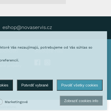
eshop@novaservis.cz
, ktoré Vás nezaujímajú, potrebujeme od Vás súhlas so
ločnosti
Sledujte nás
referencií.
venie firmy
vané projekty
blowing
ookies
Potvrdiť vybrané
Povoliť všetky cookies
Zobraziť cookies info
Marketingové
ustratívne.