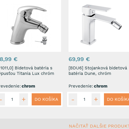
8,99 €
69,99 €
1,0] Bidetová batéria s
[BDU6] Stojanková bidetová
ýpusťou Titania Lux chróm
batéria Dune, chróm
revedenie:
chrom
Prevedenie:
chrom
DO KOŠÍKA
DO KOŠÍK
NAČITAŤ DALŠIE PRODUK